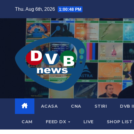
Skip
Thu. Aug 6th, 2026
1:00:49 PM
to
content
ACASA
CNA
STIRI
DVB 
CAM
FEED DX
LIVE
SHOP LIST