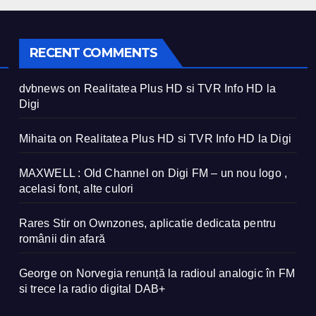
RECENT COMMENTS
dvbnews
on
Realitatea Plus HD si TVR Info HD la
Digi
Mihaita
on
Realitatea Plus HD si TVR Info HD la Digi
MAXWELL : Old Channel
on
Digi FM – un nou logo ,
acelasi font, alte culori
Rares Stir
on
Ownzones, aplicatie dedicata pentru
românii din afară
George
on
Norvegia renunță la radioul analogic în FM
si trece la radio digital DAB+