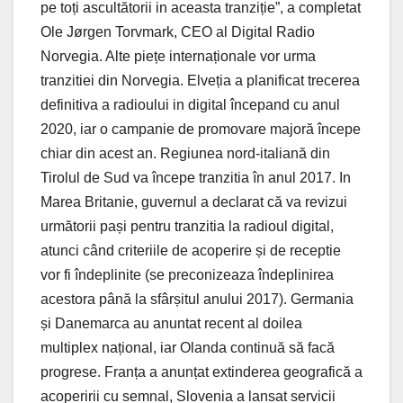
pe toți ascultătorii in aceasta tranziție”, a completat
Ole Jørgen Torvmark, CEO al Digital Radio
Norvegia. Alte piețe internaționale vor urma
tranzitiei din Norvegia. Elveția a planificat trecerea
definitiva a radioului in digital începand cu anul
2020, iar o campanie de promovare majoră începe
chiar din acest an. Regiunea nord-italiană din
Tirolul de Sud va începe tranzitia în anul 2017. In
Marea Britanie, guvernul a declarat că va revizui
următorii pași pentru tranzitia la radioul digital,
atunci când criteriile de acoperire și de receptie
vor fi îndeplinite (se preconizeaza îndeplinirea
acestora până la sfârșitul anului 2017). Germania
și Danemarca au anuntat recent al doilea
multiplex național, iar Olanda continuă să facă
progrese. Franța a anunțat extinderea geografică a
acoperirii cu semnal, Slovenia a lansat servicii