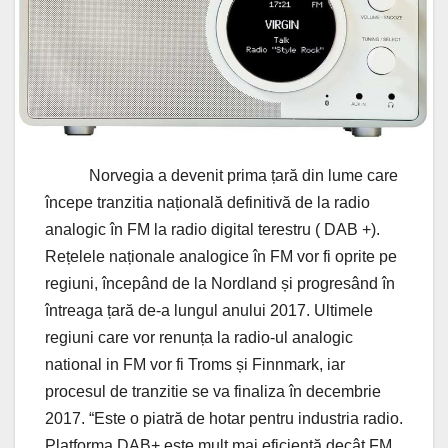
Norvegia a devenit prima țară din lume care
începe tranzitia națională definitivă de la radio
analogic în FM la radio digital terestru ( DAB +).
Rețelele naționale analogice în FM vor fi oprite pe
regiuni, începând de la Nordland și progresând în
întreaga țară de-a lungul anului 2017. Ultimele
regiuni care vor renunța la radio-ul analogic
national in FM vor fi Troms și Finnmark, iar
procesul de tranzitie se va finaliza în decembrie
2017. “Este o piatră de hotar pentru industria radio.
Platforma DAB+ este mult mai eficientă decât FM,