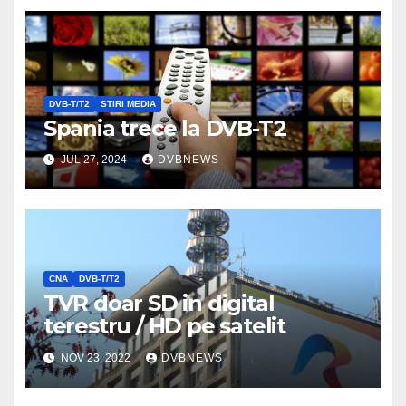
DVB-T/T2
STIRI MEDIA
Spania trece la DVB-T2
JUL 27, 2024
DVBNEWS
CNA
DVB-T/T2
TVR doar SD in digital
terestru / HD pe satelit
NOV 23, 2022
DVBNEWS