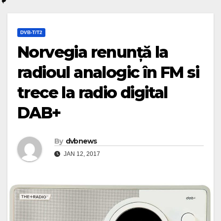
DVB-T/T2
Norvegia renunță la
radioul analogic în FM si
trece la radio digital
DAB+
By
dvbnews
JAN 12, 2017