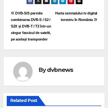
Post
DVB-SIS permite
Harta semnalului tv digital
combinarea DVB-S / S2 /
terestru în România
navigation
S2X și DVB-T / T2 într-un
singur fascicul de satelit,
pe același transponder
By
dvbnews
Related Post