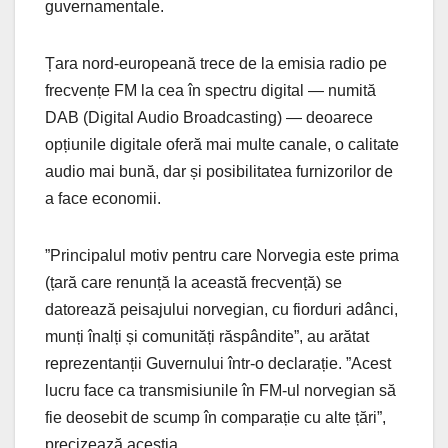
guvernamentale.
Țara nord-europeană trece de la emisia radio pe
frecvențe FM la cea în spectru digital — numită
DAB (Digital Audio Broadcasting) — deoarece
opțiunile digitale oferă mai multe canale, o calitate
audio mai bună, dar și posibilitatea furnizorilor de
a face economii.
”Principalul motiv pentru care Norvegia este prima
(țară care renunță la această frecvență) se
datorează peisajului norvegian, cu fiorduri adânci,
munți înalți și comunități răspândite”, au arătat
reprezentanții Guvernului într-o declarație. ”Acest
lucru face ca transmisiunile în FM-ul norvegian să
fie deosebit de scump în comparație cu alte țări”,
precizează aceștia.