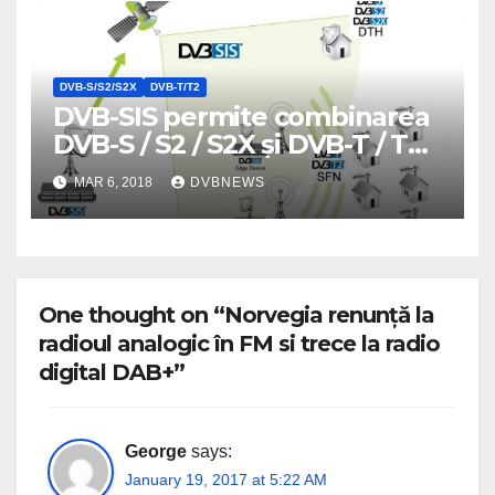
DVB-S/S2/S2X
DVB-T/T2
DVB-SIS permite combinarea
DVB-S / S2 / S2X și DVB-T / T2
într-un singur fascicul de
MAR 6, 2018
DVBNEWS
satelit, pe același
transponder
One thought on “Norvegia renunță la
radioul analogic în FM si trece la radio
digital DAB+”
George
says:
January 19, 2017 at 5:22 AM