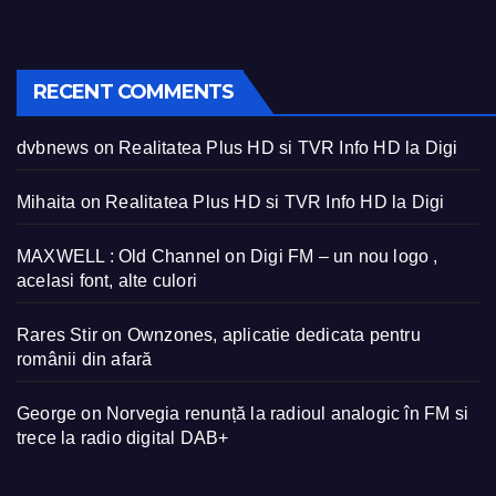
RECENT COMMENTS
dvbnews
on
Realitatea Plus HD si TVR Info HD la Digi
Mihaita
on
Realitatea Plus HD si TVR Info HD la Digi
MAXWELL : Old Channel
on
Digi FM – un nou logo ,
acelasi font, alte culori
Rares Stir
on
Ownzones, aplicatie dedicata pentru
românii din afară
George
on
Norvegia renunță la radioul analogic în FM si
trece la radio digital DAB+