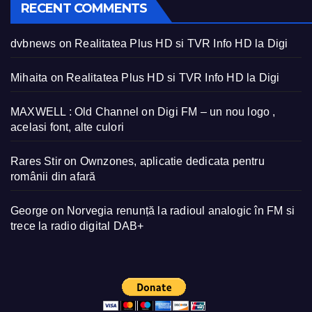
RECENT COMMENTS
dvbnews
on
Realitatea Plus HD si TVR Info HD la Digi
Mihaita
on
Realitatea Plus HD si TVR Info HD la Digi
MAXWELL : Old Channel
on
Digi FM – un nou logo ,
acelasi font, alte culori
Rares Stir
on
Ownzones, aplicatie dedicata pentru
românii din afară
George
on
Norvegia renunță la radioul analogic în FM si
trece la radio digital DAB+