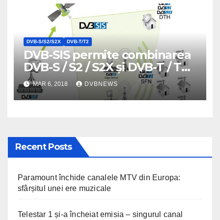
DVB-S/S2/S2X
DVB-T/T2
DVB-SIS permite combinarea
DVB-S / S2 / S2X și DVB-T / T2
într-un singur fascicul de
MAR 6, 2018
DVBNEWS
satelit, pe același
transponder
Recent Posts
Paramount închide canalele MTV din Europa:
sfârșitul unei ere muzicale
Telestar 1 și-a încheiat emisia – singurul canal