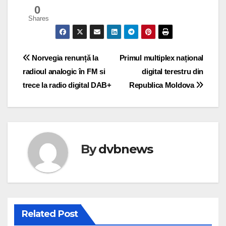
0
Shares
Post
Norvegia renunță la
Primul multiplex național
radioul analogic în FM si
digital terestru din
navigation
trece la radio digital DAB+
Republica Moldova
By
dvbnews
Related Post