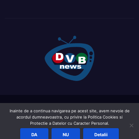
Proudly powered by WordPress
|
Theme: Newsup by
Themeansar
.
Inainte de a continua navigarea pe acest site, avem nevoie de
acordul dumneavoastra, cu privire la Politica Cookies si
Home
Acasa
Ce este DVB-ul?
LIVE TV ( in curs de actualizare )
Protectie a Datelor cu Caracter Personal.
Report an active frequency
Sat Shop List
DA
NU
Detalii