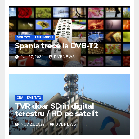
DVB-T/T2
STIRI MEDIA
Spania trece la DVB-T2
JUL 27, 2024
DVBNEWS
CNA
DVB-T/T2
TVR doar SD in digital
terestru / HD pe satelit
NOV 23, 2022
DVBNEWS