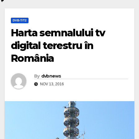
DVB-T/T2
Harta semnalului tv
digital terestru în
România
By
dvbnews
NOV 13, 2016