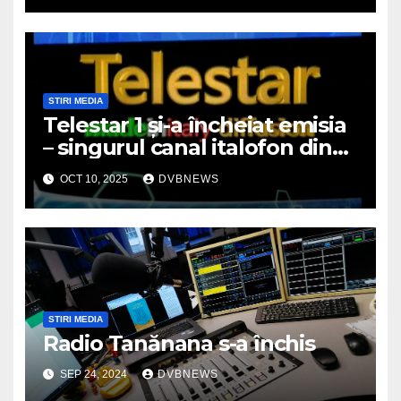
STIRI MEDIA
Telestar 1 și-a încheiat emisia
– singurul canal italofon din
România a dispărut de pe
OCT 10, 2025
DVBNEWS
micile ecrane
STIRI MEDIA
Radio Tanănana s-a închis
SEP 24, 2024
DVBNEWS