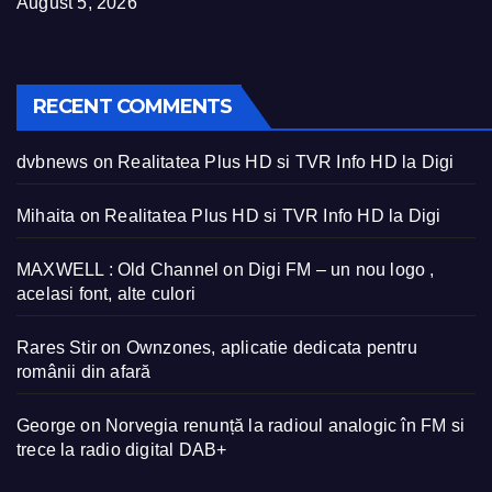
August 5, 2026
RECENT COMMENTS
dvbnews
on
Realitatea Plus HD si TVR Info HD la Digi
Mihaita
on
Realitatea Plus HD si TVR Info HD la Digi
MAXWELL : Old Channel
on
Digi FM – un nou logo ,
acelasi font, alte culori
Rares Stir
on
Ownzones, aplicatie dedicata pentru
românii din afară
George
on
Norvegia renunță la radioul analogic în FM si
trece la radio digital DAB+