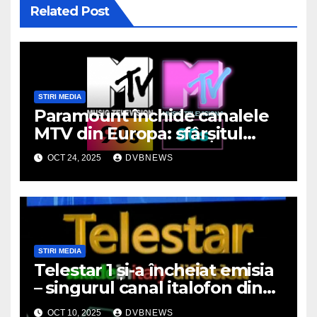
Related Post
STIRI MEDIA
Paramount închide canalele
MTV din Europa: sfârșitul
unei ere muzicale
OCT 24, 2025
DVBNEWS
STIRI MEDIA
Telestar 1 și-a încheiat emisia
– singurul canal italofon din
România a dispărut de pe
OCT 10, 2025
DVBNEWS