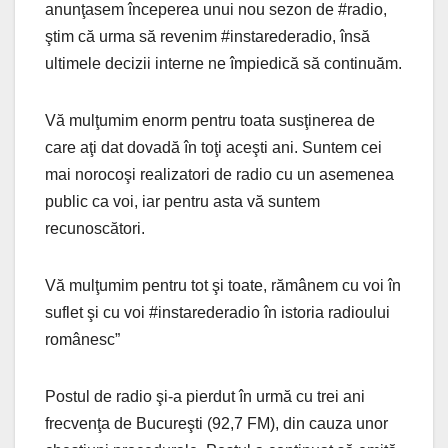
anunţasem începerea unui nou sezon de #radio,
ştim că urma să revenim #instarederadio, însă
ultimele decizii interne ne împiedică să continuăm.
Vă mulţumim enorm pentru toata susţinerea de
care aţi dat dovadă în toţi aceşti ani. Suntem cei
mai norocoşi realizatori de radio cu un asemenea
public ca voi, iar pentru asta vă suntem
recunoscători.
Vă mulţumim pentru tot şi toate, rămânem cu voi în
suflet şi cu voi #instarederadio în istoria radioului
românesc”
Postul de radio şi-a pierdut în urmă cu trei ani
frecvenţa de Bucureşti (92,7 FM), din cauza unor