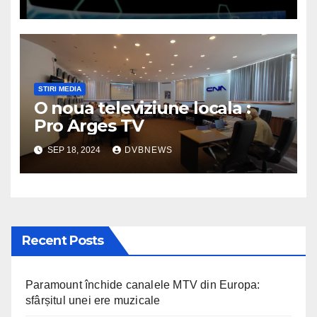
micile ecrane
STIRI MEDIA
O noua televiziune locala :
Pro Arges TV
SEP 18, 2024
DVBNEWS
Recent Posts
Paramount închide canalele MTV din Europa:
sfârșitul unei ere muzicale