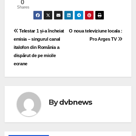
0
Shares
Post
Telestar 1 și-a încheiat
O noua televiziune locala :
emisia – singurul canal
Pro Arges TV
navigation
italofon din România a
dispărut de pe micile
ecrane
By
dvbnews