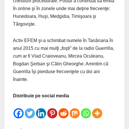
chestiuni procedurale. Postul a continuat să emită
în online şi în zonele unde mai deţine frecvenţe:
Hunedoara, Huşi, Medgidia, Timişoara şi
Târgovişte.
Activ EFEM şi-a schimbat numele în Tanănana în
anul 2015 cu mai mulţi „foşti” de la radio Guerrilla,
cum ar fi Vlad Craioveanu, Mircea Oculeanu,
Bogdan Şerban şi Călin Gheorghe. Amintim că
Guerrilla îşi pierduse frecvenţele cu doi ani
înainte.
Distribuie pe social media