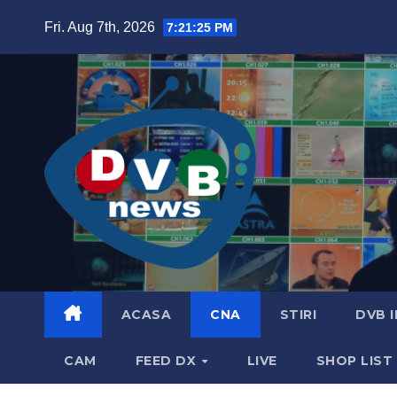
Skip
Fri. Aug 7th, 2026
7:21:26 PM
to
content
ACASA
CNA
STIRI
DVB 
CAM
FEED DX
LIVE
SHOP LIST