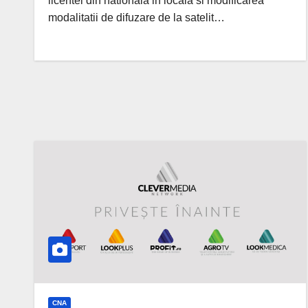
licentei din nationala in locala si modificarea
modalitatii de difuzare de la satelit…
CNA