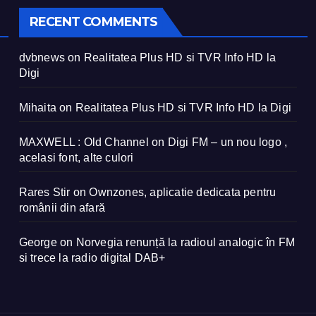
RECENT COMMENTS
dvbnews
on
Realitatea Plus HD si TVR Info HD la
Digi
Mihaita
on
Realitatea Plus HD si TVR Info HD la Digi
MAXWELL : Old Channel
on
Digi FM – un nou logo ,
acelasi font, alte culori
Rares Stir
on
Ownzones, aplicatie dedicata pentru
românii din afară
George
on
Norvegia renunță la radioul analogic în FM
si trece la radio digital DAB+