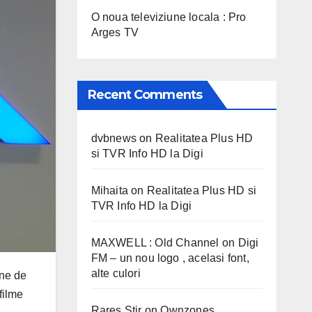
O noua televiziune locala : Pro
Arges TV
Recent Comments
dvbnews
on
Realitatea Plus HD
si TVR Info HD la Digi
Mihaita
on
Realitatea Plus HD si
TVR Info HD la Digi
MAXWELL : Old Channel
on
Digi
FM – un nou logo , acelasi font,
alte culori
une de
filme
Rares Stir
on
Ownzones,