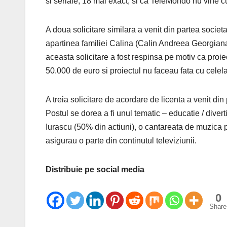
si seriale, 18 mai exact, si ca TeleMondo nu vine cu 
A doua solicitare similara a venit din partea societ
apartinea familiei Calina (Calin Andreea Georgiana),
aceasta solicitare a fost respinsa pe motiv ca proie
50.000 de euro si proiectul nu faceau fata cu celela
A treia solicitare de acordare de licenta a venit di
Postul se dorea a fi unul tematic – educatie / divert
Iurascu (50% din actiuni), o cantareata de muzica po
asigurau o parte din continutul televiziunii.
Distribuie pe social media
0
Share