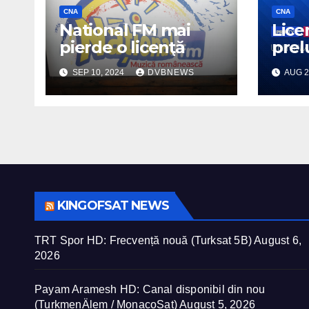
CNA
CNA
National FM mai
Lice
pierde o licenţă
prel
cu 9
SEP 10, 2024
DVBNEWS
AUG 2
KINGOFSAT NEWS
TRT Spor HD: Frecvență nouă (Turksat 5B)
August 6,
2026
Payam Aramesh HD: Canal disponibil din nou
(TurkmenÄlem / MonacoSat)
August 5, 2026