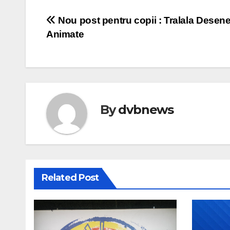
Post
Nou post pentru copii : Tralala Desen
Animate
navigation
By
dvbnews
Related Post