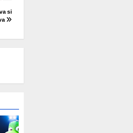
va si
va