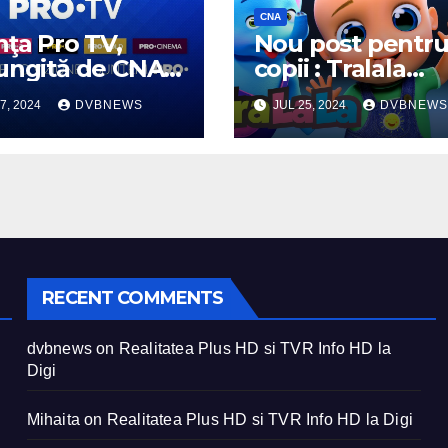
CNA
nţa Pro TV,
Nou post pentr
ungită de CNA
copii : Tralala
 ani
Desene Animat
7, 2024
DVBNEWS
JUL 25, 2024
DVBNEWS
RECENT COMMENTS
dvbnews
on
Realitatea Plus HD si TVR Info HD la
Digi
Mihaita
on
Realitatea Plus HD si TVR Info HD la Digi