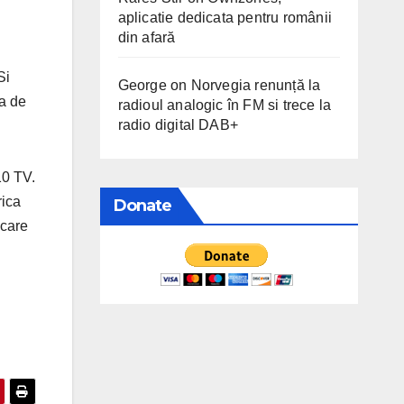
aplicatie dedicata pentru românii
din afară
Si
George
on
Norvegia renunță la
ea de
radioul analogic în FM si trece la
radio digital DAB+
10 TV.
rica
Donate
 care