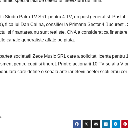
nimic special fata de celelalte televiziuni de filme.
atii Studio Patru TV SRL pentru 4 TV, un post generalist. Postul
 fiica lui Dan Calina, consilier la Primaria Sector 4 Bucuresti. 
ctul si finantarea nu sunt realiste. CNA a considerat ca finantar
lte canale generaliste aflate pe piata.
n partea societatii Zece Music SRL care a solicitat licenta pentru 
isment pentru copii si tineret. Printre actionarii 10 TV se afla Vio
pulara care detine o scoala arte iar elevii acelei scoli erau cei
s