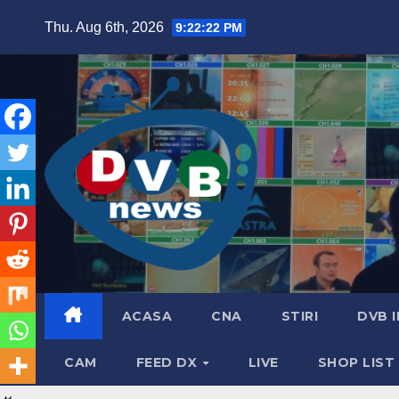
Skip
Thu. Aug 6th, 2026
9:22:23 PM
to
content
ACASA
CNA
STIRI
DVB 
CAM
FEED DX
LIVE
SHOP LIST