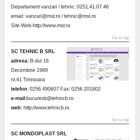
Departament vanzari / tehnic: 0251.41.07.46
email:
vanzari@mst.ro
/
tehnic@mst.ro
Site Web-http://www.mst.ro
Go to top
SC TEHNIC B SRL
adresa:
B-dul 16
Decembrie 1989
nr.41 Timisoara
telefon
: 0256 490607 Fax: 0256 201802
e-mail
:
bucuresti@tehnicb.ro
web:
http://www.tehnicb.ro
Go to top
SC MONDOPLAST SRL