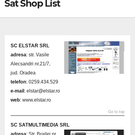
Sat Shop List
SC ELSTAR SRL
adresa
: str. Vasile
Alecsandri nr.21/7,
jud. Oradea
telefon
: 0259.434.529
e-mail
:
elstar@elstar.ro
web
: www.elstar.ro
Go to top
SC SATMULTIMEDIA SRL
adresa
: Str. Brailei nr.