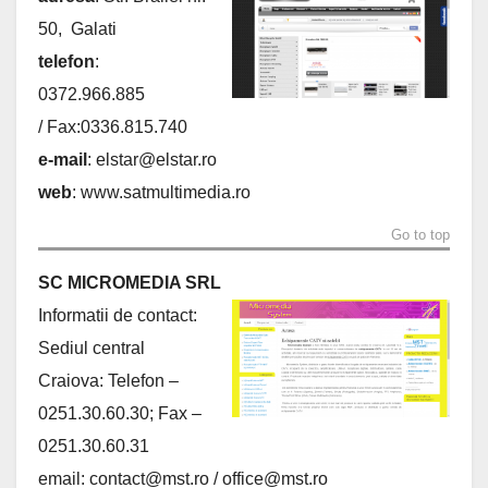
50, Galati
telefon
:
0372.966.885
/ Fax:0336.815.740
e-mail
:
elstar@elstar.ro
web
: www.satmultimedia.ro
Go to top
SC MICROMEDIA SRL
Informatii de contact:
Sediul central
Craiova: Telefon –
0251.30.60.30; Fax –
0251.30.60.31
email:
contact@mst.ro
/
office@mst.ro