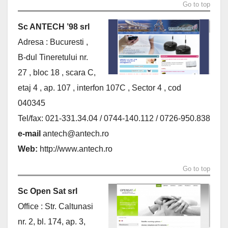
Go to top
Sc ANTECH ’98 srl
Adresa : Bucuresti ,
B-dul Tineretului nr.
27 , bloc 18 , scara C,
etaj 4 , ap. 107 , interfon 107C , Sector 4 , cod
040345
Tel/fax: 021-331.34.04 / 0744-140.112 / 0726-950.838
e-mail
antech@antech.ro
Web:
http://www.antech.ro
Go to top
Sc Open Sat srl
Office : Str. Caltunasi
nr. 2, bl. 174, ap. 3,