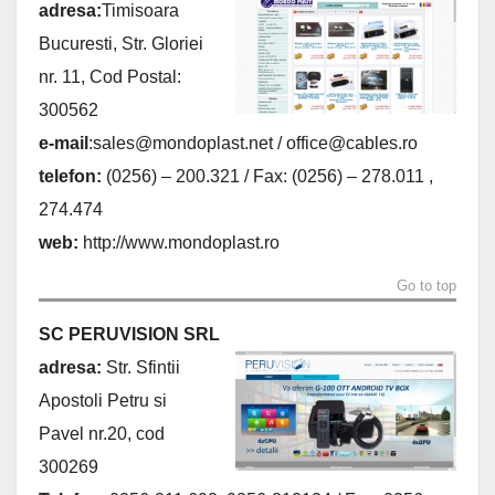
adresa:
Timisoara
Bucuresti, Str. Gloriei
nr. 11, Cod Postal:
300562
e-mail
:
sales@mondoplast.net
/
office@cables.ro
telefon:
(0256) – 200.321 / Fax: (0256) – 278.011 ,
274.474
web:
http://www.mondoplast.ro
Go to top
SC PERUVISION SRL
adresa:
Str. Sfintii
Apostoli Petru si
Pavel nr.20, cod
300269