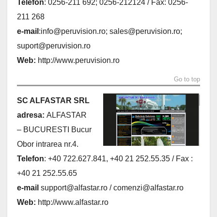
Telefon
: 0256-211 692; 0256-212124 / Fax: 0256-
211 268
e-mail
:
info@peruvision.ro
;
sales@peruvision.ro
;
suport@peruvision.ro
Web:
http://www.peruvision.ro
Go to top
SC ALFASTAR SRL
adresa:
ALFASTAR
– BUCURESTI Bucur
Obor intrarea nr.4.
Telefon
: +40 722.627.841, +40 21 252.55.35 / Fax :
+40 21 252.55.65
e-mail
support@alfastar.ro
/
comenzi@alfastar.ro
Web:
http://www.alfastar.ro