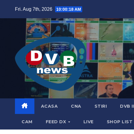
Skip
Fri. Aug 7th, 2026
10:00:19 AM
to
content
ACASA
CNA
STIRI
DVB 
CAM
FEED DX
LIVE
SHOP LIST