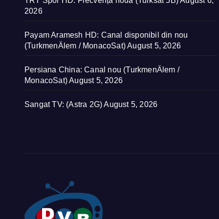
TRT Spor HD: Frecvență nouă (Turksat 5B)
August 6,
2026
Payam Aramesh HD: Canal disponibil din nou
(TurkmenÄlem / MonacoSat)
August 5, 2026
Persiana China: Canal nou (TurkmenÄlem /
MonacoSat)
August 5, 2026
Sangat TV: (Astra 2G)
August 5, 2026