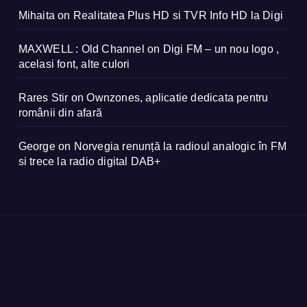
Mihaita
on
Realitatea Plus HD si TVR Info HD la Digi
MAXWELL : Old Channel
on
Digi FM – un nou logo ,
acelasi font, alte culori
Rares Stir
on
Ownzones, aplicatie dedicata pentru
românii din afară
George
on
Norvegia renunță la radioul analogic în FM
si trece la radio digital DAB+