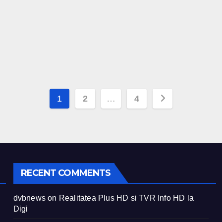
Posts
1
2
…
4
pagination
RECENT COMMENTS
dvbnews
on
Realitatea Plus HD si TVR Info HD la
Digi