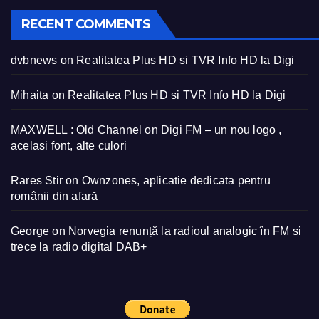
RECENT COMMENTS
dvbnews
on
Realitatea Plus HD si TVR Info HD la Digi
Mihaita
on
Realitatea Plus HD si TVR Info HD la Digi
MAXWELL : Old Channel
on
Digi FM – un nou logo ,
acelasi font, alte culori
Rares Stir
on
Ownzones, aplicatie dedicata pentru
românii din afară
George
on
Norvegia renunță la radioul analogic în FM si
trece la radio digital DAB+