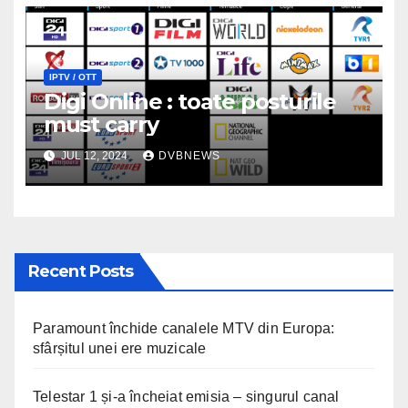
IPTV / OTT
Digi Online : toate posturile
must carry
JUL 12, 2024
DVBNEWS
Recent Posts
Paramount închide canalele MTV din Europa:
sfârșitul unei ere muzicale
Telestar 1 și-a încheiat emisia – singurul canal