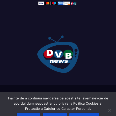
Proudly powered by WordPress
|
Theme: Newsup by
Themeansar
.
Inainte de a continua navigarea pe acest site, avem nevoie de
acordul dumneavoastra, cu privire la Politica Cookies si
Home
Acasa
Ce este DVB-ul?
LIVE TV ( in curs de actualizare )
Protectie a Datelor cu Caracter Personal.