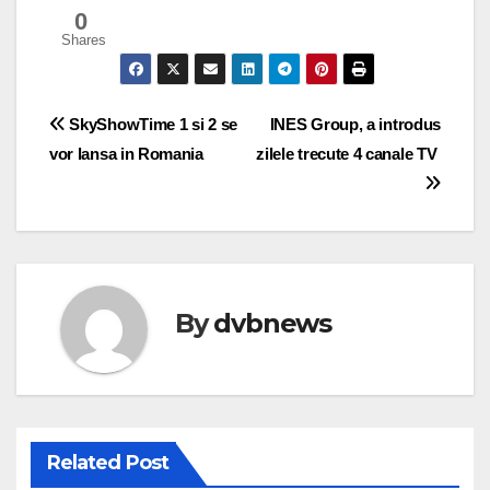
0
Shares
Post
SkyShowTime 1 si 2 se
INES Group, a introdus
vor lansa in Romania
zilele trecute 4 canale TV
navigation
By
dvbnews
Related Post