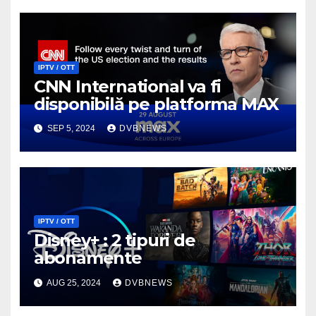
IPTV / OTT
CNN International va fi
disponibilă pe platforma MAX
SEP 5, 2024
DVBNEWS
IPTV / OTT
Disney+ : 2 tipuri de
abonamente
AUG 25, 2024
DVBNEWS