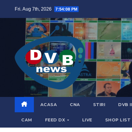
Skip
Fri. Aug 7th, 2026
7:54:08 PM
to
content
ACASA
CNA
STIRI
DVB 
CAM
FEED DX
LIVE
SHOP LIST