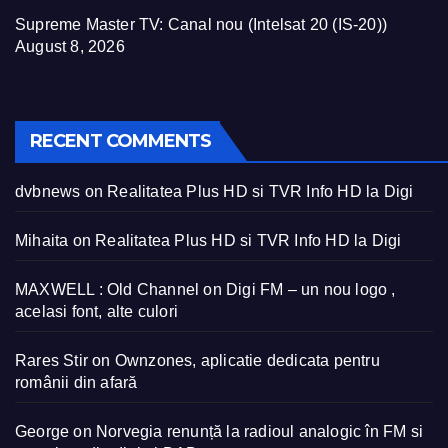
Supreme Master TV: Canal nou (Intelsat 20 (IS-20))
August 8, 2026
RECENT COMMENTS
dvbnews
on
Realitatea Plus HD si TVR Info HD la Digi
Mihaita
on
Realitatea Plus HD si TVR Info HD la Digi
MAXWELL : Old Channel
on
Digi FM – un nou logo ,
acelasi font, alte culori
Rares Stir
on
Ownzones, aplicatie dedicata pentru
românii din afară
George
on
Norvegia renunță la radioul analogic în FM si