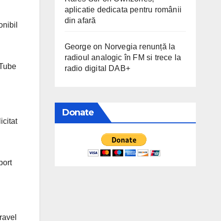
aplicatie dedicata pentru românii
din afară
onibil
George
on
Norvegia renunță la
radioul analogic în FM si trece la
uTube
radio digital DAB+
Donate
icitat
port
ravel