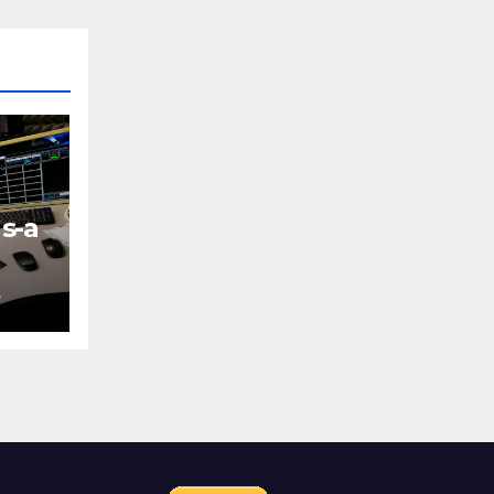
s-a
S