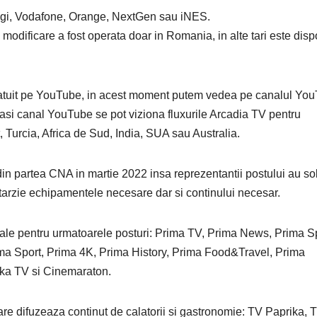
u Digi, Vodafone, Orange, NextGen sau iNES.
a modificare a fost operata doar in Romania, in alte tari este disp
gratuit pe YouTube, in acest moment putem vedea pe canalul Yo
si canal YouTube se pot viziona fluxurile Arcadia TV pentru
 Turcia, Africa de Sud, India, SUA sau Australia.
in partea CNA in martie 2022 insa reprezentantii postului au sol
ntarzie echipamentele necesare dar si continului necesar.
ale pentru urmatoarele posturi: Prima TV, Prima News, Prima S
rima Sport, Prima 4K, Prima History, Prima Food&Travel, Prima
ika TV si Cinemaraton.
re difuzeaza continut de calatorii si gastronomie: TV Paprika, T