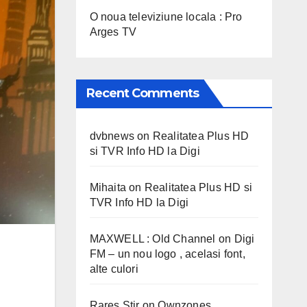
O noua televiziune locala : Pro
Arges TV
Recent Comments
dvbnews
on
Realitatea Plus HD
si TVR Info HD la Digi
Mihaita
on
Realitatea Plus HD si
TVR Info HD la Digi
MAXWELL : Old Channel
on
Digi
FM – un nou logo , acelasi font,
alte culori
Rares Stir
on
Ownzones,