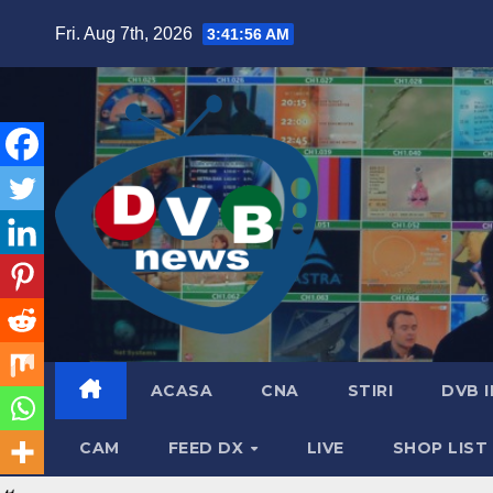
Skip
Fri. Aug 7th, 2026
3:41:57 AM
to
content
ACASA
CNA
STIRI
DVB 
CAM
FEED DX
LIVE
SHOP LIST