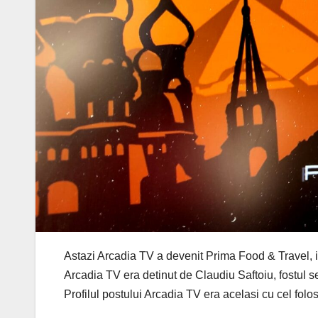
Astazi Arcadia TV a devenit Prima Food & Travel, info
Arcadia TV era detinut de Claudiu Saftoiu, fostul s
Profilul postului Arcadia TV era acelasi cu cel folo