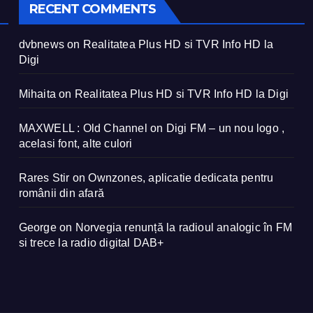
RECENT COMMENTS
dvbnews
on
Realitatea Plus HD si TVR Info HD la
Digi
Mihaita
on
Realitatea Plus HD si TVR Info HD la Digi
MAXWELL : Old Channel
on
Digi FM – un nou logo ,
acelasi font, alte culori
Rares Stir
on
Ownzones, aplicatie dedicata pentru
românii din afară
George
on
Norvegia renunță la radioul analogic în FM
si trece la radio digital DAB+