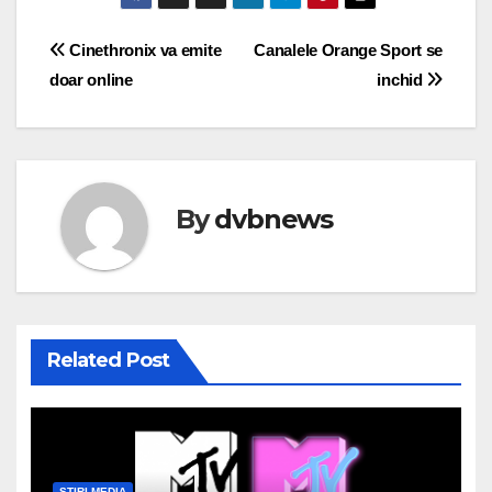
Post
Cinethronix va emite
Canalele Orange Sport se
doar online
inchid
navigation
By
dvbnews
Related Post
STIRI MEDIA