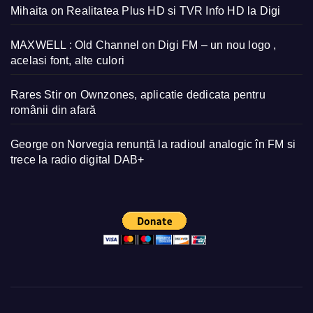
Mihaita
on
Realitatea Plus HD si TVR Info HD la Digi
MAXWELL : Old Channel
on
Digi FM – un nou logo ,
acelasi font, alte culori
Rares Stir
on
Ownzones, aplicatie dedicata pentru
românii din afară
George
on
Norvegia renunță la radioul analogic în FM si
trece la radio digital DAB+