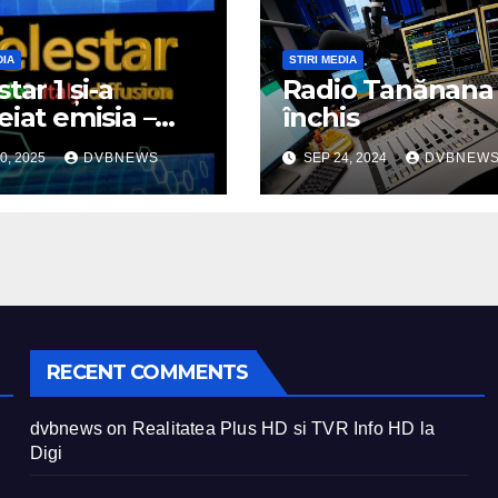
DIA
STIRI MEDIA
tar 1 și-a
Radio Tanănana 
eiat emisia –
închis
urul canal
0, 2025
DVBNEWS
SEP 24, 2024
DVBNEW
ofon din
nia a dispărut
e micile ecrane
RECENT COMMENTS
dvbnews
on
Realitatea Plus HD si TVR Info HD la
Digi