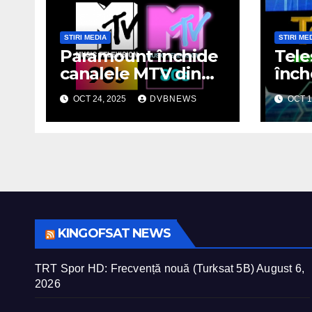
STIRI MEDIA
STIRI ME
Paramount închide
Teles
canalele MTV din
înch
Europa: sfârșitul
sing
OCT 24, 2025
DVBNEWS
OCT 1
unei ere muzicale
ital
Româ
de p
KINGOFSAT NEWS
TRT Spor HD: Frecvență nouă (Turksat 5B)
August 6,
2026