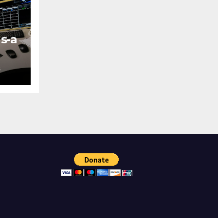
s-a
S