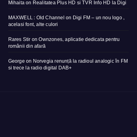
Mihaita
on
Realitatea Plus HD si TVR Info HD la Digi
MAXWELL : Old Channel
on
Digi FM – un nou logo ,
acelasi font, alte culori
Rares Stir
on
Ownzones, aplicatie dedicata pentru
românii din afară
George
on
Norvegia renunță la radioul analogic în FM
si trece la radio digital DAB+