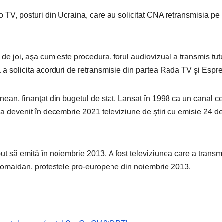
 TV, posturi din Ucraina, care au solicitat CNA retransmisia pe
 de joi, aşa cum este procedura, forul audiovizual a transmis tut
ră a solicita acorduri de retransmisie din partea Rada TV şi Espre
inean, finanţat din bugetul de stat. Lansat în 1998 ca un canal c
a devenit în decembrie 2021 televiziune de ştiri cu emisie 24 d
put să emită în noiembrie 2013. A fost televiziunea care a transm
uromaidan, protestele pro-europene din noiembrie 2013.