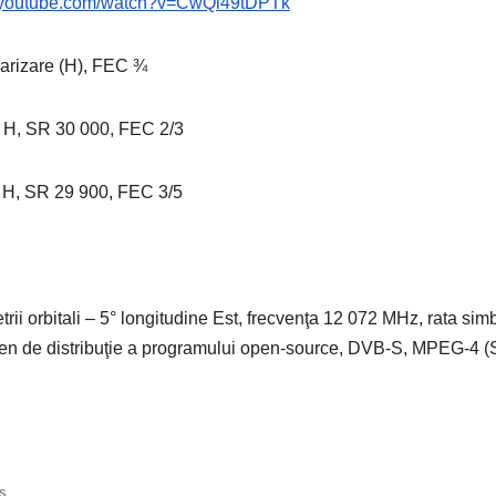
w.youtube.com/watch?v=CwQl49tDPTk
arizare (H), FEC ¾
e H, SR 30 000, FEC 2/3
e H, SR 29 900, FEC 3/5
rii orbitali – 5° longitudine Est, frecvenţa 12 072 MHz, rata sim
men de distribuţie a programului open-source, DVB-S, MPEG-4 (
s