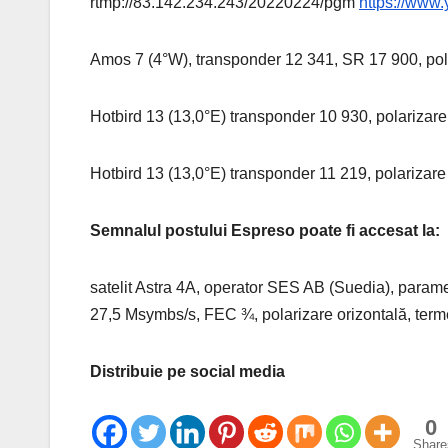
rtmp://83.142.234.243/20220224/pgm
https://ww
Amos 7 (4°W), transponder 12 341, SR 17 900, pol
Hotbird 13 (13,0°E) transponder 10 930, polarizar
Hotbird 13 (13,0°E) transponder 11 219, polarizar
Semnalul postului Espreso poate fi accesat la:
satelit Astra 4A, operator SES AB (Suedia), paramet
27,5 Msymbs/s, FEC ¾, polarizare orizontală, ter
Distribuie pe social media
0
Share