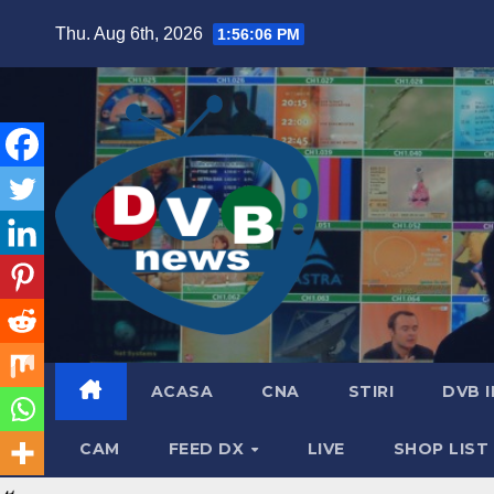
Skip
Thu. Aug 6th, 2026
1:56:08 PM
to
content
ACASA
CNA
STIRI
DVB 
CAM
FEED DX
LIVE
SHOP LIST