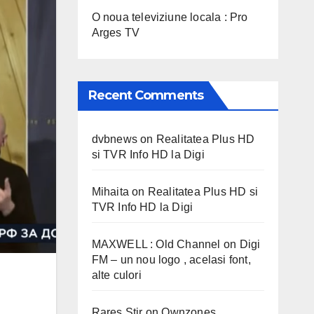
O noua televiziune locala : Pro
Arges TV
Recent Comments
dvbnews
on
Realitatea Plus HD
si TVR Info HD la Digi
Mihaita
on
Realitatea Plus HD si
TVR Info HD la Digi
MAXWELL : Old Channel
on
Digi
FM – un nou logo , acelasi font,
alte culori
Rares Stir
on
Ownzones,