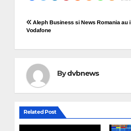
Post
Aleph Business si News Romania au in
Vodafone
navigation
By
dvbnews
Related Post