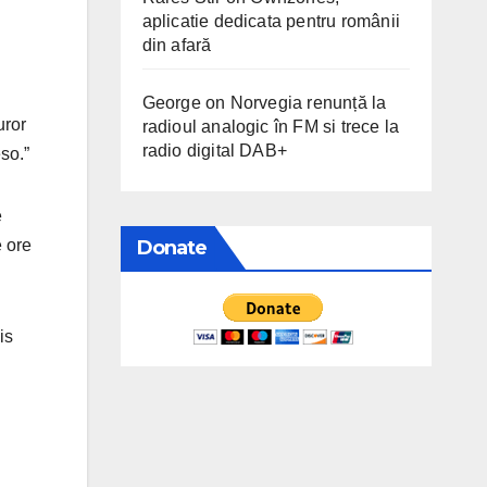
aplicatie dedicata pentru românii
din afară
George
on
Norvegia renunță la
uror
radioul analogic în FM si trece la
radio digital DAB+
so.”
e
Donate
e ore
is