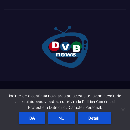
Proudly powered by WordPress
|
Theme: Newsup by
Themeansar
.
Inainte de a continua navigarea pe acest site, avem nevoie de
acordul dumneavoastra, cu privire la Politica Cookies si
Home
Acasa
Ce este DVB-ul?
LIVE TV ( in curs de actualizare )
Protectie a Datelor cu Caracter Personal.
Report an active frequency
Sat Shop List
DA
NU
Detalii