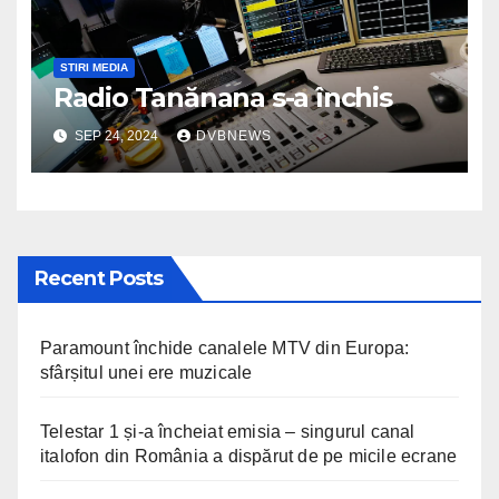
STIRI MEDIA
Radio Tanănana s-a închis
SEP 24, 2024
DVBNEWS
Recent Posts
Paramount închide canalele MTV din Europa:
sfârșitul unei ere muzicale
Telestar 1 și-a încheiat emisia – singurul canal
italofon din România a dispărut de pe micile ecrane