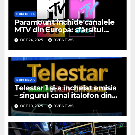
STIRI MEDIA
Paramount închide canalele
MTV din Europa: sfârșitul
unei ere muzicale
OCT 24, 2025
DVBNEWS
STIRI MEDIA
Telestar 1 și-a încheiat emisia
– singurul canal italofon din
România a dispărut de pe
OCT 10, 2025
DVBNEWS
micile ecrane