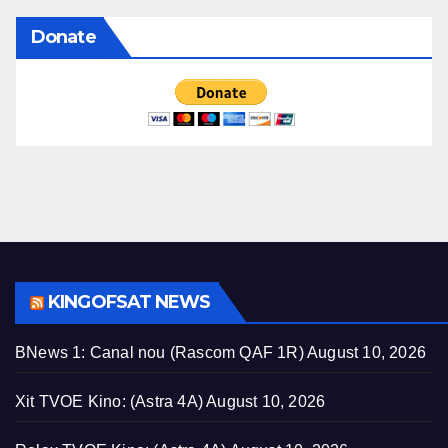
Donate
KINGOFSAT NEWS
BNews 1: Canal nou (Rascom QAF 1R)
August 10, 2026
Xit TVOE Kino: (Astra 4A)
August 10, 2026