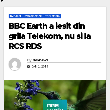
DVB-C/C2
DVB-S/S2/S2X
STIRI MEDIA
BBC Earth a iesit din
grila Telekom, nu si la
RCS RDS
By
dvbnews
JAN 1, 2019