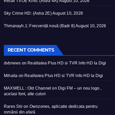
Relax TVOE Kino: (Astra 4A)
August 10, 2026
Sky Crime HD: (Astra 2E)
August 10, 2026
Thmanayh.1: Frecvență nouă (Badr 8)
August 10, 2026
RECENT COMMENTS
dvbnews
on
Realitatea Plus HD si TVR Info HD la Digi
Mihaita
on
Realitatea Plus HD si TVR Info HD la Digi
MAXWELL : Old Channel
on
Digi FM – un nou logo ,
acelasi font, alte culori
Rares Stir
on
Ownzones, aplicatie dedicata pentru
românii din afară