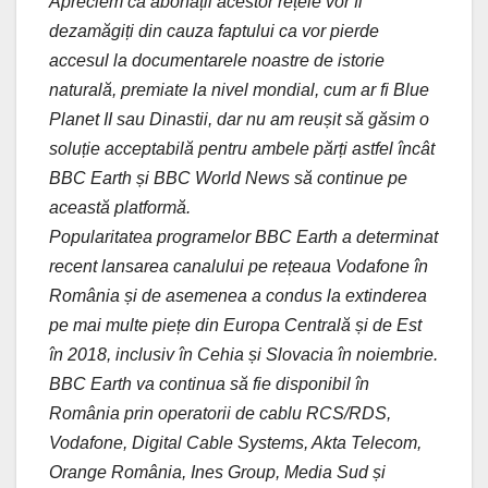
Apreciem că abonații acestor rețele vor fi
dezamăgiți din cauza faptului ca vor pierde
accesul la documentarele noastre de istorie
naturală, premiate la nivel mondial, cum ar fi Blue
Planet II sau Dinastii, dar nu am reușit să găsim o
soluție acceptabilă pentru ambele părți astfel încât
BBC Earth și BBC World News să continue pe
această platformă.
Popularitatea programelor BBC Earth a determinat
recent lansarea canalului pe rețeaua Vodafone în
România și de asemenea a condus la extinderea
pe mai multe piețe din Europa Centrală și de Est
în 2018, inclusiv în Cehia și Slovacia în noiembrie.
BBC Earth va continua să fie disponibil în
România prin operatorii de cablu RCS/RDS,
Vodafone, Digital Cable Systems, Akta Telecom,
Orange România, Ines Group, Media Sud și