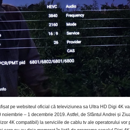
șat pe websiteul oficial că televiziunea sa Ultra HD Digi 4K va 
30 noiembrie – 1 decembrie 2019. Astfel, de Sfântul Andrei și Ziu
zor 4K compatibil) la serviciile de cablu tv ale operatorului vor