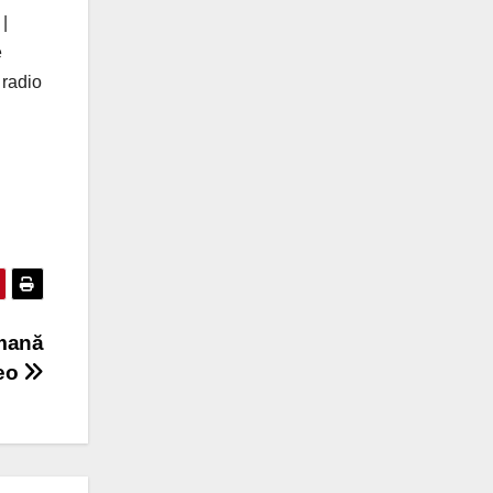
 |
e
 radio
rmană
eo