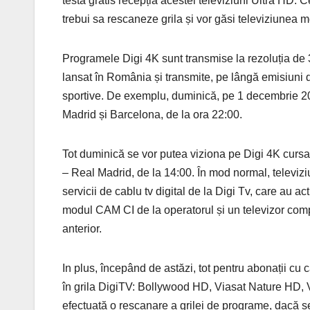
testa gratis recepția acestei televiziuni Ultra HD.
trebui sa rescaneze grila și vor găsi televiziunea 
Programele Digi 4K sunt transmise la rezoluția de 
lansat în România și transmite, pe lângă emisiuni
sportive. De exemplu, duminică, pe 1 decembrie 2019
Madrid și Barcelona, de la ora 22:00.
Tot duminică se vor putea viziona pe Digi 4K curs
– Real Madrid, de la 14:00. În mod normal, televiz
servicii de cablu tv digital de la Digi Tv, care au ac
modul CAM CI de la operatorul și un televizor comp
anterior.
In plus, începând de astăzi, tot pentru abonații cu c
în grila DigiTV: Bollywood HD, Viasat Nature HD, 
efectuată o rescanare a grilei de programe, dacă 