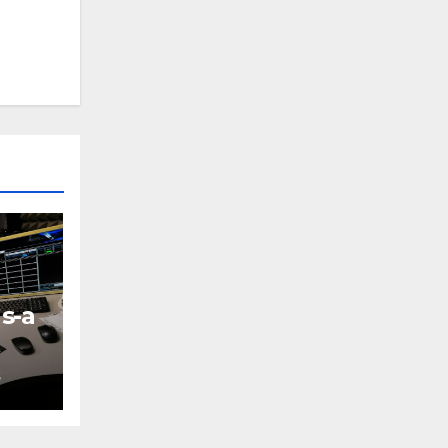
s-a
S