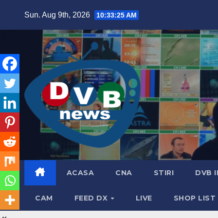
Skip
Sun. Aug 9th, 2026
10:33:26 AM
to
content
ACASA
CNA
STIRI
DVB 
CAM
FEED DX
LIVE
SHOP LIST