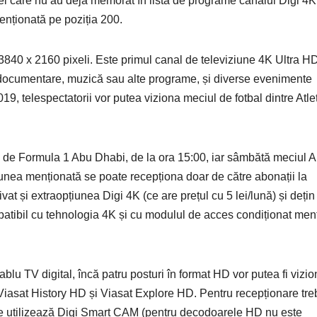
 Cei care nu au deja memorat în listă de programe canalul Digi 4K
menționată pe poziția 200.
3840 x 2160 pixeli. Este primul canal de televiziune 4K Ultra H
 documentare, muzică sau alte programe, și diverse evenimente
, telespectatorii vor putea viziona meciul de fotbal dintre Atle
a de Formula 1 Abu Dhabi, de la ora 15:00, iar sâmbătă meciul 
iunea menționată se poate recepționa doar de către abonații la
tivat și extraopțiunea Digi 4K (ce are prețul cu 5 lei/lună) și dețin
atibil cu tehnologia 4K și cu modulul de acces condiționat men
ablu TV digital, încă patru posturi în format HD vor putea fi vizi
Viasat History HD și Viasat Explore HD. Pentru recepționare tre
se utilizează Digi Smart CAM (pentru decodoarele HD nu este