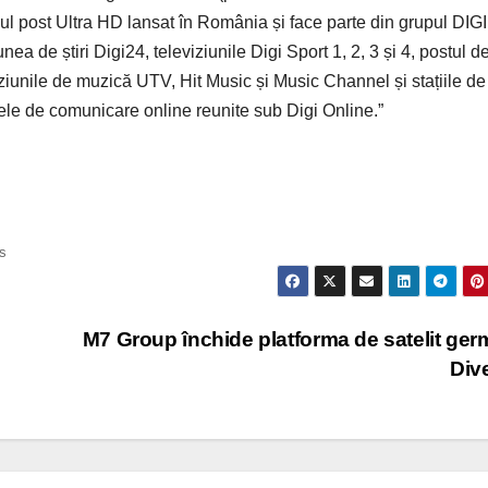
ul post Ultra HD lansat în România și face parte din grupul DIGI
a de știri Digi24, televiziunile Digi Sport 1, 2, 3 și 4, postul d
ziunile de muzică UTV, Hit Music și Music Channel și stațiile de
ele de comunicare online reunite sub Digi Online.”
s
M7 Group închide platforma de satelit ge
Div