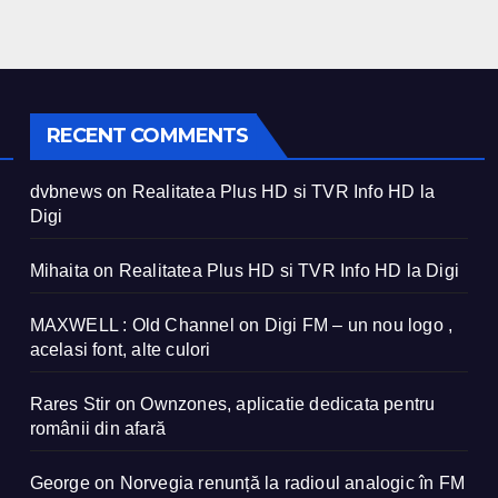
RECENT COMMENTS
dvbnews
on
Realitatea Plus HD si TVR Info HD la
Digi
Mihaita
on
Realitatea Plus HD si TVR Info HD la Digi
MAXWELL : Old Channel
on
Digi FM – un nou logo ,
acelasi font, alte culori
Rares Stir
on
Ownzones, aplicatie dedicata pentru
românii din afară
George
on
Norvegia renunță la radioul analogic în FM