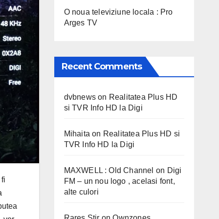
O noua televiziune locala : Pro
Arges TV
Recent Comments
dvbnews
on
Realitatea Plus HD
si TVR Info HD la Digi
Mihaita
on
Realitatea Plus HD si
TVR Info HD la Digi
MAXWELL : Old Channel
on
Digi
fi
FM – un nou logo , acelasi font,
alte culori
a
 putea
Rares Stir
on
Ownzones,