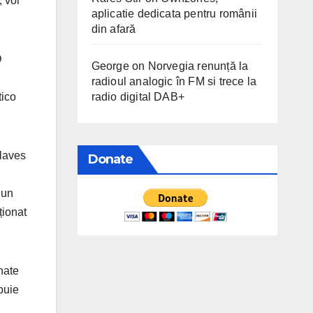
, vor
aplicatie dedicata pentru românii
din afară
D
George
on
Norvegia renunță la
radioul analogic în FM si trece la
radio digital DAB+
tico
Alaves
Donate
 un
ționat
onate
buie