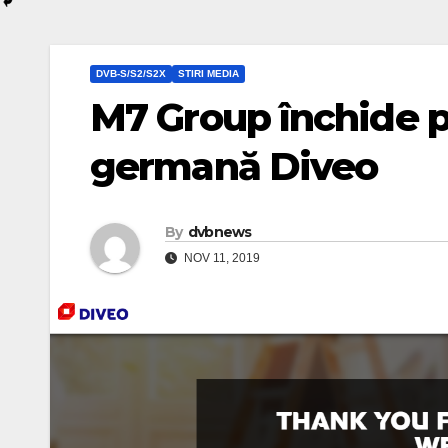
DVB-S/S2/S2X
STIRI MEDIA
M7 Group închide p
germană Diveo
By
dvbnews
NOV 11, 2019