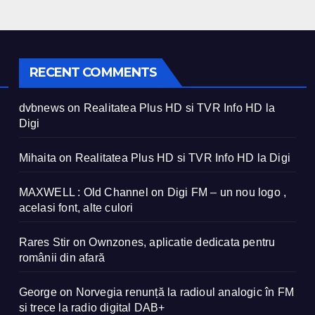
RECENT COMMENTS
dvbnews
on
Realitatea Plus HD si TVR Info HD la
Digi
Mihaita
on
Realitatea Plus HD si TVR Info HD la Digi
MAXWELL : Old Channel
on
Digi FM – un nou logo ,
acelasi font, alte culori
Rares Stir
on
Ownzones, aplicatie dedicata pentru
românii din afară
George
on
Norvegia renunță la radioul analogic în FM
si trece la radio digital DAB+