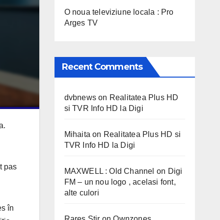
O noua televiziune locala : Pro
Arges TV
Recent Comments
dvbnews
on
Realitatea Plus HD
si TVR Info HD la Digi
a.
Mihaita
on
Realitatea Plus HD si
TVR Info HD la Digi
t pas
MAXWELL : Old Channel
on
Digi
FM – un nou logo , acelasi font,
alte culori
s în
Rares Stir
on
Ownzones,