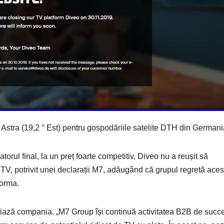
Astra (19,2 ° Est) pentru gospodăriile satelite DTH din Germani
torul final, la un preț foarte competitiv, Diveo nu a reușit să
IPTV, potrivit unei declarații M7, adăugând că grupul regretă aces
forma.
iază compania. „M7 Group își continuă activitatea B2B de succe