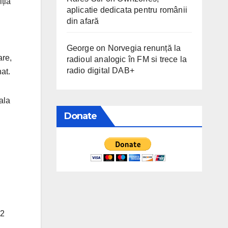
iția
aplicatie dedicata pentru românii
din afară
George
on
Norvegia renunță la
are,
radioul analogic în FM si trece la
radio digital DAB+
at.
ala
Donate
 2