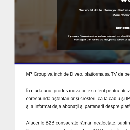
M7 Group va închide Diveo, platforma sa TV de pe 
În ciuda unui produs inovator, excelent pentru utiliza
corespundă așteptărilor și creșterii ca la cablu și 
și a informat deja abonații și partenerii despre plat
Afacerile B2B consacrate rămân neafectate, sublin