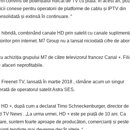
 convins de potențialul ridicat de TV cu plata. În acest an, poz
vicii conexe pentru operatorii de platforme de cablu și IPTV din
onsolidată și extinsă în continuare. “
mă hibridă, combinând canale HD prin satelit cu canale supliment
torilor prin internet. M7 Group nu a lansat niciodată cifre de abon
u achiziția grupului M7 de către televizorul francez Canal +. Fili
afaceri neprofitabile.
 Freenet TV, lansată în martie 2018 , rămâne acum un singur
ată de operatorul satelit Astra SES.
ru HD +, după cum a declarat Timo Schneckenburger, director de
d TV News . „La urma urmei, HD + este pe piață de 10 ani. Ca
urmare, suntem foarte aproape de producători, comercianți și peste
simți tendințe mai devreme decât altele. “