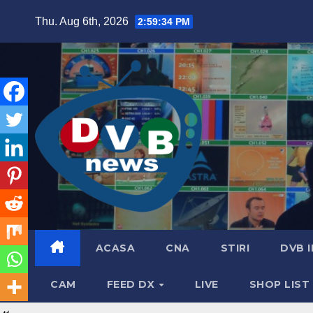
Skip
Thu. Aug 6th, 2026
2:59:35 PM
to
content
ACASA
CNA
STIRI
DVB 
CAM
FEED DX
LIVE
SHOP LIST