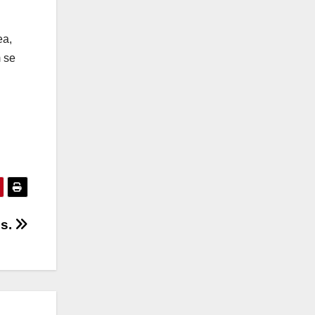
ea,
m se
is.