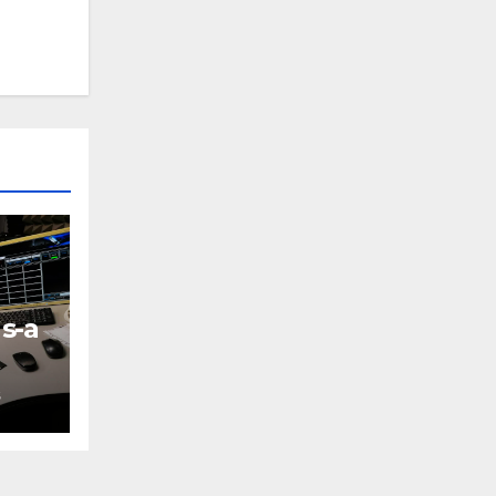
s-a
S