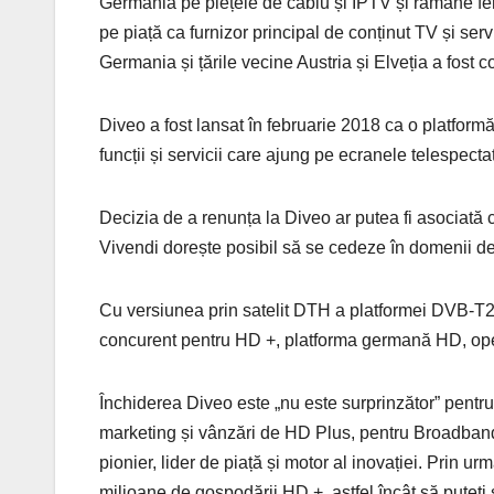
Germania pe piețele de cablu și IPTV și rămâne ferm
pe piață ca furnizor principal de conținut TV și ser
Germania și țările vecine Austria și Elveția a fost c
Diveo a fost lansat în februarie 2018 ca o platfor
funcții și servicii care ajung pe ecranele telespecta
Decizia de a renunța la Diveo ar putea fi asociată c
Vivendi dorește posibil să se cedeze în domenii de 
Cu versiunea prin satelit DTH a platformei DVB-T2
concurent pentru HD +, platforma germană HD, oper
Închiderea Diveo este „nu este surprinzător” pent
marketing și vânzări de HD Plus, pentru Broadban
pionier, lider de piață și motor al inovației. Prin 
milioane de gospodării HD +, astfel încât să puteți 