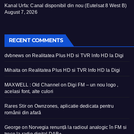
Kanal Urfa: Canal disponibil din nou (Eutelsat 8 West B)
August 7, 2026
RECENT COMMENTS
dvbnews
on
Realitatea Plus HD si TVR Info HD la Digi
Mihaita
on
Realitatea Plus HD si TVR Info HD la Digi
MAXWELL : Old Channel
on
Digi FM – un nou logo ,
acelasi font, alte culori
Rares Stir
on
Ownzones, aplicatie dedicata pentru
românii din afară
George
on
Norvegia renunță la radioul analogic în FM si
trece la radio digital DAB+