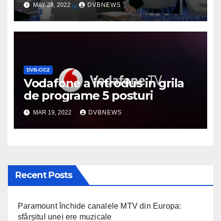
MAY 28, 2022
DVBNEWS
DVB-C/C2
Vodafone a introdus in grila
de programe 5 posturi
MAR 19, 2022
DVBNEWS
Recent Posts
Paramount închide canalele MTV din Europa:
sfârșitul unei ere muzicale