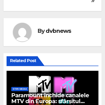
By
dvbnews
Related Post
STIRI MEDIA
Paramount închide canalele
MTV din Europa: sfârșitul