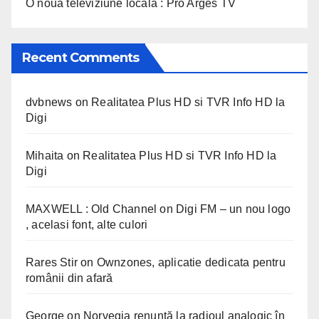
O noua televiziune locala : Pro Arges TV
Recent Comments
dvbnews
on
Realitatea Plus HD si TVR Info HD la
Digi
Mihaita
on
Realitatea Plus HD si TVR Info HD la
Digi
MAXWELL : Old Channel
on
Digi FM – un nou logo
, acelasi font, alte culori
Rares Stir
on
Ownzones, aplicatie dedicata pentru
românii din afară
George
on
Norvegia renunță la radioul analogic în