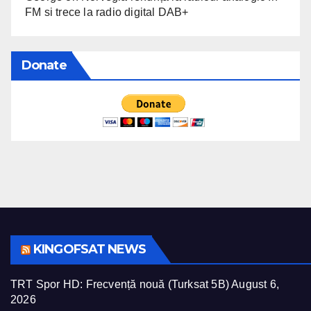
FM si trece la radio digital DAB+
Donate
KINGOFSAT NEWS
TRT Spor HD: Frecvență nouă (Turksat 5B)
August 6,
2026