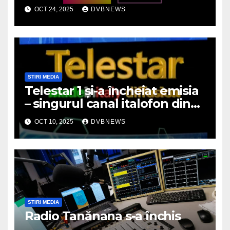
unei ere muzicale
OCT 24, 2025
DVBNEWS
STIRI MEDIA
Telestar 1 și-a încheiat emisia
– singurul canal italofon din
România a dispărut de pe
OCT 10, 2025
DVBNEWS
micile ecrane
STIRI MEDIA
Radio Tanănana s-a închis