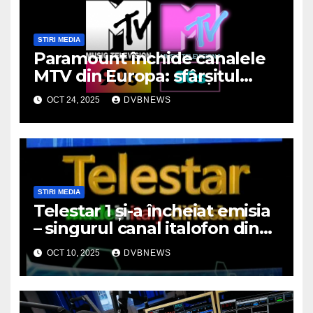
STIRI MEDIA
Paramount închide canalele
MTV din Europa: sfârșitul
unei ere muzicale
OCT 24, 2025
DVBNEWS
STIRI MEDIA
Telestar 1 și-a încheiat emisia
– singurul canal italofon din
România a dispărut de pe
OCT 10, 2025
DVBNEWS
micile ecrane