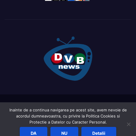
Proudly powered by WordPress
|
Theme: Newsup by
Themeansar
.
Inainte de a continua navigarea pe acest site, avem nevoie de
acordul dumneavoastra, cu privire la Politica Cookies si
Home
Acasa
Ce este DVB-ul?
LIVE TV ( in curs de actualizare )
Protectie a Datelor cu Caracter Personal.
Report an active frequency
Sat Shop List
DA
NU
Detalii