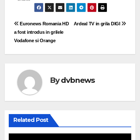
Post
Euronews Romania HD
Ardeal TV in grila DIGI
a fost introdus in grilele
navigation
Vodafone si Orange
By
dvbnews
Related Post