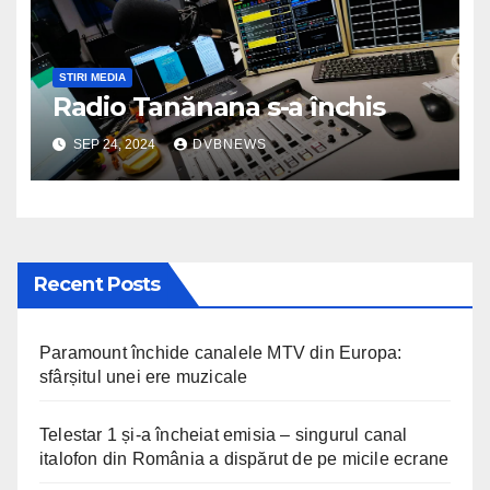
STIRI MEDIA
Radio Tanănana s-a închis
SEP 24, 2024
DVBNEWS
Recent Posts
Paramount închide canalele MTV din Europa:
sfârșitul unei ere muzicale
Telestar 1 și-a încheiat emisia – singurul canal
italofon din România a dispărut de pe micile ecrane