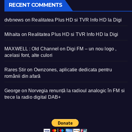
RECENT COMMENTS
dvbnews
on
Realitatea Plus HD si TVR Info HD la Digi
Mihaita
on
Realitatea Plus HD si TVR Info HD la Digi
MAXWELL : Old Channel
on
Digi FM – un nou logo ,
acelasi font, alte culori
Rares Stir
on
Ownzones, aplicatie dedicata pentru
românii din afară
George
on
Norvegia renunță la radioul analogic în FM si
trece la radio digital DAB+