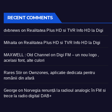
RECENT COMMENTS
dvbnews
on
Realitatea Plus HD si TVR Info HD la Digi
Mihaita
on
Realitatea Plus HD si TVR Info HD la Digi
MAXWELL : Old Channel
on
Digi FM – un nou logo ,
acelasi font, alte culori
Rares Stir
on
Ownzones, aplicatie dedicata pentru
românii din afară
George
on
Norvegia renunță la radioul analogic în FM si
trece la radio digital DAB+