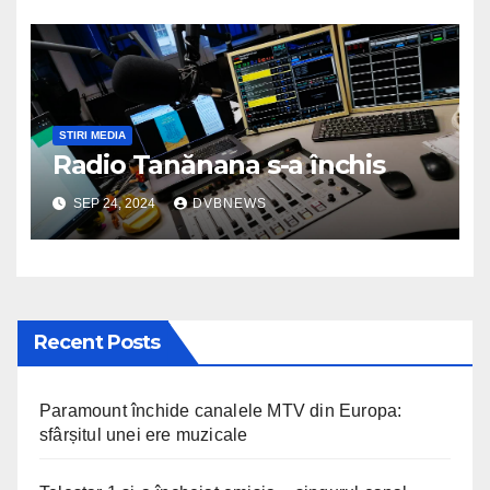
STIRI MEDIA
Radio Tanănana s-a închis
SEP 24, 2024
DVBNEWS
Recent Posts
Paramount închide canalele MTV din Europa:
sfârșitul unei ere muzicale