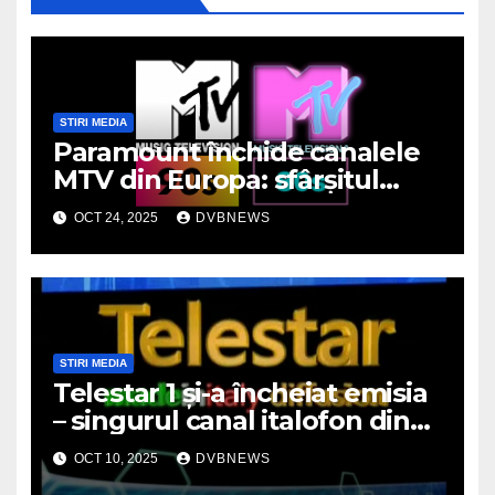
STIRI MEDIA
Paramount închide canalele
MTV din Europa: sfârșitul
unei ere muzicale
OCT 24, 2025
DVBNEWS
STIRI MEDIA
Telestar 1 și-a încheiat emisia
– singurul canal italofon din
România a dispărut de pe
OCT 10, 2025
DVBNEWS
micile ecrane