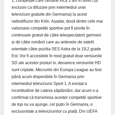
1, competiție care rămâne încă 3 ani în direct (și
exclusiv ca difuzare prin intermediul unei
televiziuni gratuite din Germania) la acest
radiodifuzor din Köln. Așadar, două dintre cele mai
valoroase competiții sportive pot fi privite în
continuare gratuit de către telespectatorii germani
și de către românii care au antenele de satelit
orientate către pozitia SES Astra de la 19,2 grade
Est. Vor fi accesibile în mod gratuit doar versiunile
SD ale acestor posturi tv, deoarece versiunile HD
sunt criptate. Meciurile din Europa League au fost
până acum disponibile în Germania prin
intermediul televiziunii Sport 1. A existat o
incertitudine de cateva săptămâni, dar acum s-a
confirmat că transmisia acestor competiții sportive
de top nu va ajunge, cel puțin în Germania, o
exclusivitate a televiziunilor cu plată. Din UEFA