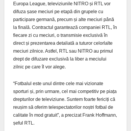
Europa League, televiziunile NITRO și RTL vor
difuza șase meciuri pe etapă din grupele cu
participare germană, precum și alte meciuri până
la finală. Contractul garantează companiei RTL, în
fiecare zi cu meciuri, o transmisie exclusivă în
direct și prezentarea detaliată a tuturor celorlalte
meciuri zilnice. Astfel, RTL sau NITRO au primul
drept de difuzare exclusivă la liber a meciului
zilnic pe care îl vor alege.
“Fotbalul este unul dintre cele mai vizionate
sporturi și, prin urmare, cel mai competitiv pe piața
drepturilor de televiziune. Suntem foarte fericiți că
reușim să oferim telespectatorilor noștri fotbal de
calitate în mod gratuit”, a precizat Frank Hoffmann,
șeful RTL.