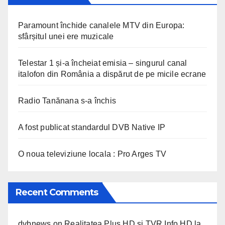
Paramount închide canalele MTV din Europa:
sfârșitul unei ere muzicale
Telestar 1 și-a încheiat emisia – singurul canal
italofon din România a dispărut de pe micile ecrane
Radio Tanănana s-a închis
A fost publicat standardul DVB Native IP
O noua televiziune locala : Pro Arges TV
Recent Comments
dvbnews
on
Realitatea Plus HD si TVR Info HD la