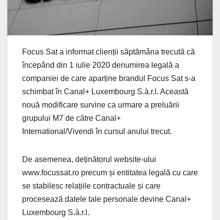
Focus Sat a informat clienții săptămâna trecută că
începând din 1 iulie 2020 denumirea legală a
companiei de care aparține brandul Focus Sat s-a
schimbat în Canal+ Luxembourg S.à.r.l. Această
nouă modificare survine ca urmare a preluării
grupului M7 de către Canal+
International/Vivendi în cursul anului trecut.
De asemenea, deținătorul website-ului
www.focussat.ro precum și entitatea legală cu care
se stabilesc relațiile contractuale și care
procesează datele tale personale devine Canal+
Luxembourg S.à.r.l.