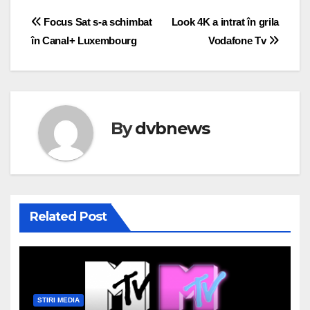
Post
Focus Sat s-a schimbat
Look 4K a intrat în grila
în Canal+ Luxembourg
Vodafone Tv
navigation
By
dvbnews
Related Post
STIRI MEDIA