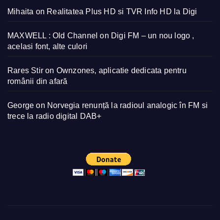
Mihaita
on
Realitatea Plus HD si TVR Info HD la Digi
MAXWELL : Old Channel
on
Digi FM – un nou logo ,
acelasi font, alte culori
Rares Stir
on
Ownzones, aplicatie dedicata pentru
românii din afară
George
on
Norvegia renunță la radioul analogic în FM si
trece la radio digital DAB+