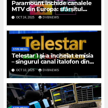
Paramount închide canalele
MTV din Europa: sfârșitul
unei ere muzicale
OCT 24, 2025
DVBNEWS
STIRI MEDIA
Telestar 1 și-a încheiat emisia
– singurul canal italofon din
România a dispărut de pe
OCT 10, 2025
DVBNEWS
micile ecrane
STIRI MEDIA