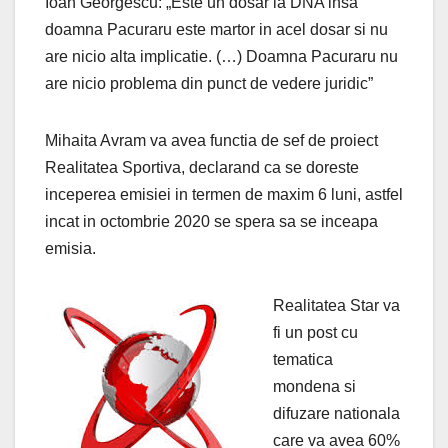
Ioan Georgescu: „Este un dosar la DNA insa
doamna Pacuraru este martor in acel dosar si nu
are nicio alta implicatie. (…) Doamna Pacuraru nu
are nicio problema din punct de vedere juridic”
Mihaita Avram va avea functia de sef de proiect
Realitatea Sportiva, declarand ca se doreste
inceperea emisiei in termen de maxim 6 luni, astfel
incat in octombrie 2020 se spera sa se inceapa
emisia.
Realitatea Star va
fi un post cu
tematica
mondena si
difuzare nationala
care va avea 60%