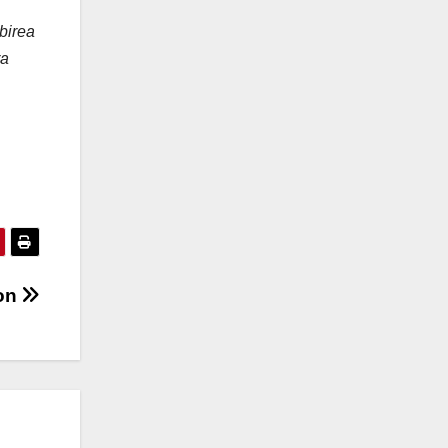
ubirea
ra
ton