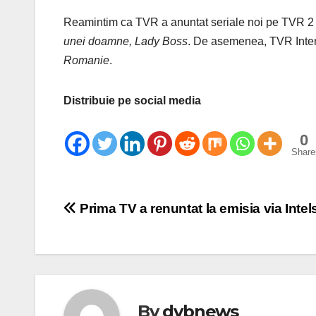
Reamintim ca TVR a anuntat seriale noi pe TVR 
unei doamne, Lady Boss
. De asemenea, TVR Inter
Romanie
.
Distribuie pe social media
0
Share
Post
Prima TV a renuntat la emisia via Intel
navigation
By
dvbnews