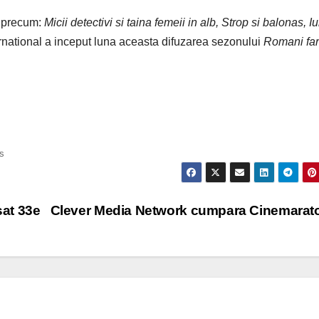
2 precum:
Micii detectivi si taina femeii in alb, Strop si balonas, I
national a inceput luna aceasta difuzarea sezonului
Romani fa
s
sat 33e
Clever Media Network cumpara Cinemara