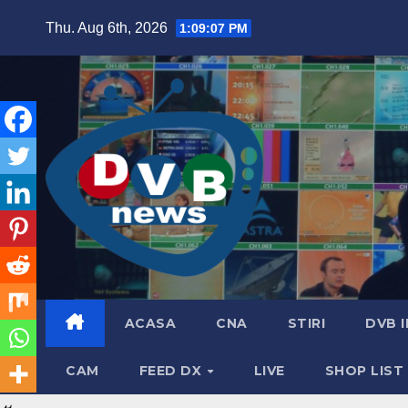
Skip
Thu. Aug 6th, 2026
1:09:09 PM
to
content
ACASA
CNA
STIRI
DVB 
CAM
FEED DX
LIVE
SHOP LIST