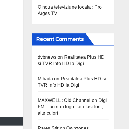
O noua televiziune locala : Pro
Arges TV
Recent Comments
dvbnews
on
Realitatea Plus HD
si TVR Info HD la Digi
Mihaita
on
Realitatea Plus HD si
TVR Info HD la Digi
MAXWELL : Old Channel
on
Digi
FM – un nou logo , acelasi font,
alte culori
Rares Stir
on
Ownzones,