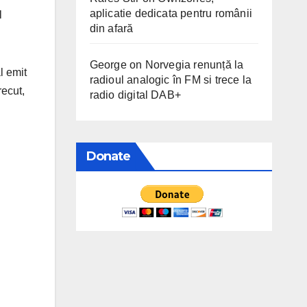
aplicatie dedicata pentru românii
l
din afară
George
on
Norvegia renunță la
l emit
radioul analogic în FM si trece la
recut,
radio digital DAB+
Donate