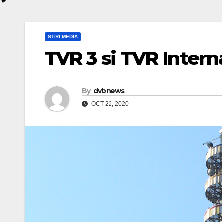
STIRI MEDIA
TVR 3 si TVR Intern
By
dvbnews
OCT 22, 2020