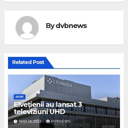
By
dvbnews
Related Post
4K/8K
Elvețienii au lansat 3
televiziuni UHD
MAR 16, 2022
DVBNEWS