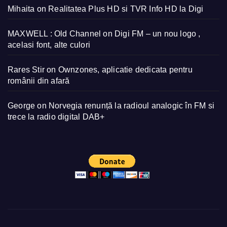
Mihaita
on
Realitatea Plus HD si TVR Info HD la Digi
MAXWELL : Old Channel
on
Digi FM – un nou logo ,
acelasi font, alte culori
Rares Stir
on
Ownzones, aplicatie dedicata pentru
românii din afară
George
on
Norvegia renunță la radioul analogic în FM si
trece la radio digital DAB+