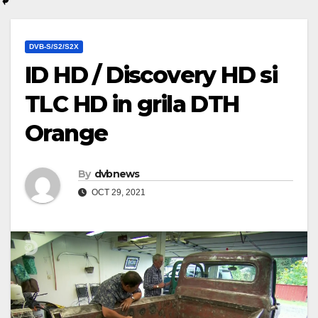
DVB-S/S2/S2X
ID HD / Discovery HD si
TLC HD in grila DTH
Orange
By
dvbnews
OCT 29, 2021