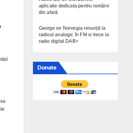
aplicatie dedicata pentru românii
din afară
a
George
on
Norvegia renunță la
radioul analogic în FM si trece la
radio digital DAB+
ibil
Donate
 sa
le