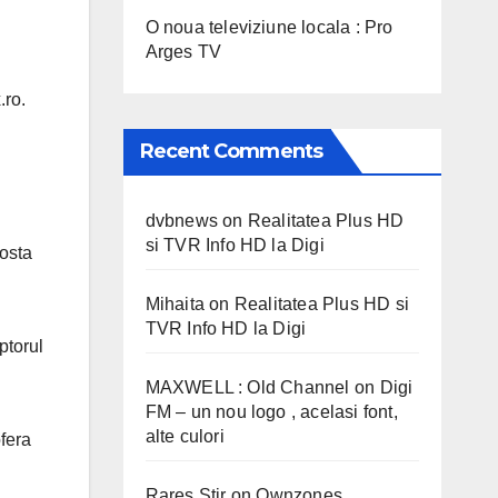
O noua televiziune locala : Pro
Arges TV
.ro.
Recent Comments
dvbnews
on
Realitatea Plus HD
si TVR Info HD la Digi
costa
Mihaita
on
Realitatea Plus HD si
TVR Info HD la Digi
ptorul
MAXWELL : Old Channel
on
Digi
FM – un nou logo , acelasi font,
alte culori
ofera
Rares Stir
on
Ownzones,