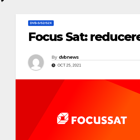
DVB-S/S2/S2X
Focus Sat: reducer
By
dvbnews
OCT 25, 2021