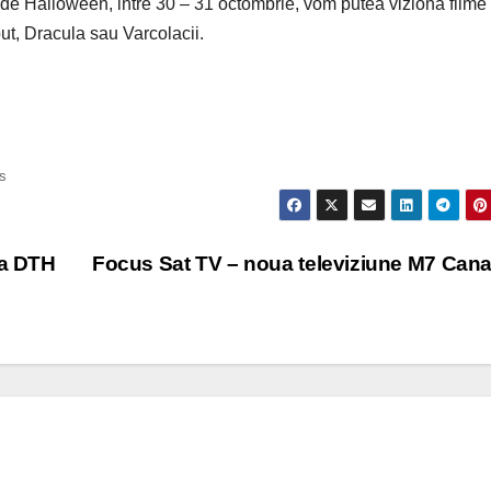
e Halloween, intre 30 – 31 octombrie, vom putea viziona filme
t, Dracula sau Varcolacii.
s
la DTH
Focus Sat TV – noua televiziune M7 Can