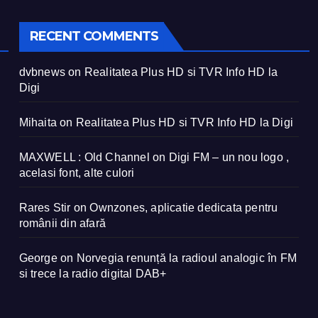
RECENT COMMENTS
dvbnews
on
Realitatea Plus HD si TVR Info HD la
Digi
Mihaita
on
Realitatea Plus HD si TVR Info HD la Digi
MAXWELL : Old Channel
on
Digi FM – un nou logo ,
acelasi font, alte culori
Rares Stir
on
Ownzones, aplicatie dedicata pentru
românii din afară
George
on
Norvegia renunță la radioul analogic în FM
si trece la radio digital DAB+