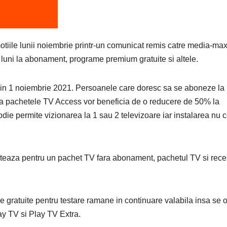
otiile lunii noiembrie printr-un comunicat remis catre media-max
luni la abonament, programe premium gratuite si altele.
din 1 noiembrie 2021. Persoanele care doresc sa se aboneze la
, la pachetele TV Access vor beneficia de o reducere de 50% la
odie permite vizionarea la 1 sau 2 televizoare iar instalarea nu 
 opteaza pentru un pachet TV fara abonament, pachetul TV si rece
e gratuite pentru testare ramane in continuare valabila insa se 
ay TV si Play TV Extra.