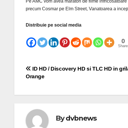
Pe AMC vom avea maraton de filme infricosatoare d
precum Cosmar pe Elm Street, Vanatoarea a incepu
Distribuie pe social media
0
Share
Post
ID HD / Discovery HD si TLC HD in gri
Orange
navigation
By
dvbnews