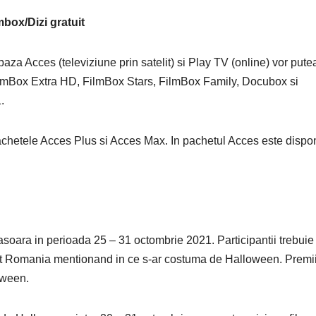
box/Dizi gratuit
za Acces (televiziune prin satelit) si Play TV (online) vor pute
FilmBox Extra HD, FilmBox Stars, FilmBox Family, Docubox si
.
achetele Acces Plus si Acces Max. In pachetul Acces este dispon
soara in perioada 25 – 31 octombrie 2021. Participantii trebuie
 Romania mentionand in ce s-ar costuma de Halloween. Premii
oween.