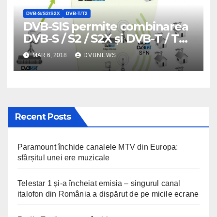
DVB-S/S2/S2X
DVB-T/T2
DVB-SIS permite combinarea
DVB-S / S2 / S2X și DVB-T / T2
într-un singur fascicul de
MAR 6, 2018
DVBNEWS
satelit, pe același
transponder
Recent Posts
Paramount închide canalele MTV din Europa:
sfârșitul unei ere muzicale
Telestar 1 și-a încheiat emisia – singurul canal
italofon din România a dispărut de pe micile ecrane