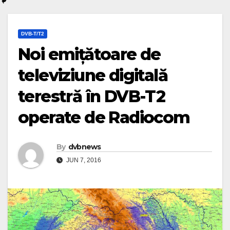
DVB-T/T2
Noi emițătoare de
televiziune digitală
terestră în DVB-T2
operate de Radiocom
By
dvbnews
JUN 7, 2016