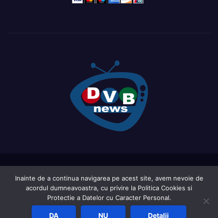
Proudly powered by WordPress
|
Theme: Newsup by
Themeansar
.
Inainte de a continua navigarea pe acest site, avem nevoie de
acordul dumneavoastra, cu privire la Politica Cookies si
Home
Acasa
Ce este DVB-ul?
LIVE TV ( in curs de actualizare )
Protectie a Datelor cu Caracter Personal.
Report an active frequency
Sat Shop List
DA
NU
Detalii