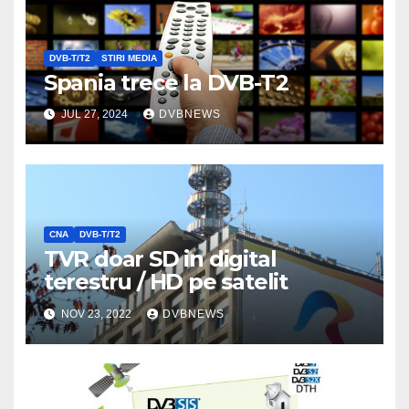
DVB-T/T2
STIRI MEDIA
Spania trece la DVB-T2
JUL 27, 2024
DVBNEWS
CNA
DVB-T/T2
TVR doar SD in digital
terestru / HD pe satelit
NOV 23, 2022
DVBNEWS