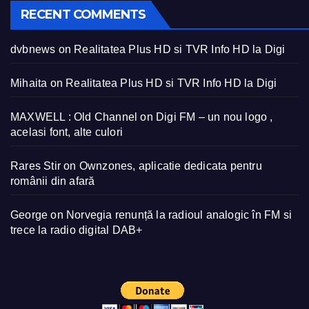
RECENT COMMENTS
dvbnews
on
Realitatea Plus HD si TVR Info HD la Digi
Mihaita
on
Realitatea Plus HD si TVR Info HD la Digi
MAXWELL : Old Channel
on
Digi FM – un nou logo ,
acelasi font, alte culori
Rares Stir
on
Ownzones, aplicatie dedicata pentru
românii din afară
George
on
Norvegia renunță la radioul analogic în FM si
trece la radio digital DAB+