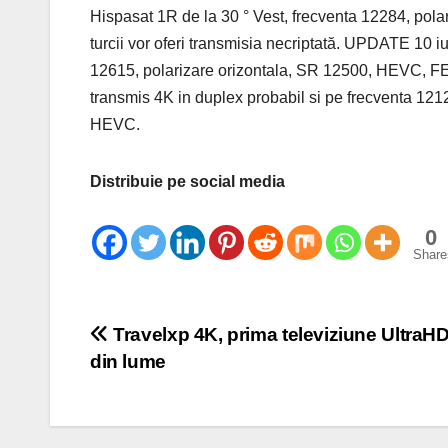
Hispasat 1R de la 30 ° Vest, frecventa 12284, po
turcii vor oferi transmisia necriptată. UPDATE 10 
12615, polarizare orizontala, SR 12500, HEVC, 
transmis 4K in duplex probabil si pe frecventa 1
HEVC.
Distribuie pe social media
0
Share
Post
Travelxp 4K, prima televiziune Ultra
din lume
navigation