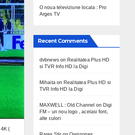
O noua televiziune locala : Pro
Arges TV
Recent Comments
dvbnews
on
Realitatea Plus HD
si TVR Info HD la Digi
Mihaita
on
Realitatea Plus HD si
TVR Info HD la Digi
MAXWELL : Old Channel
on
Digi
FM – un nou logo , acelasi font,
alte culori
 4K (
Rares Stir
on
Ownzones,