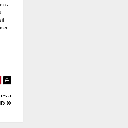
ăm că
e
fi
odec
ces a
UHD