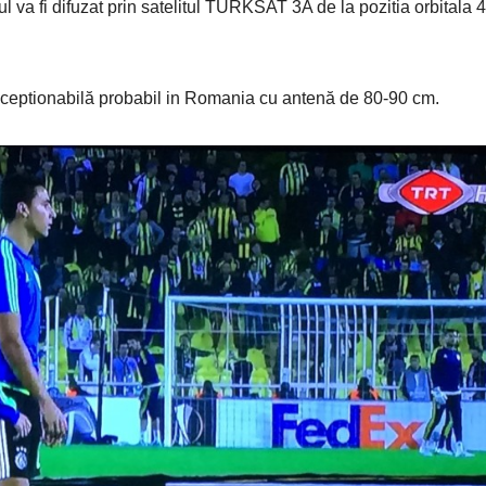
alul va fi difuzat prin satelitul TURKSAT 3A de la pozitia orbitala 4
 receptionabilă probabil in Romania cu antenă de 80-90 cm.