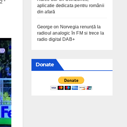
2 °
aplicatie dedicata pentru românii
din afară
George
on
Norvegia renunță la
radioul analogic în FM si trece la
radio digital DAB+
Donate