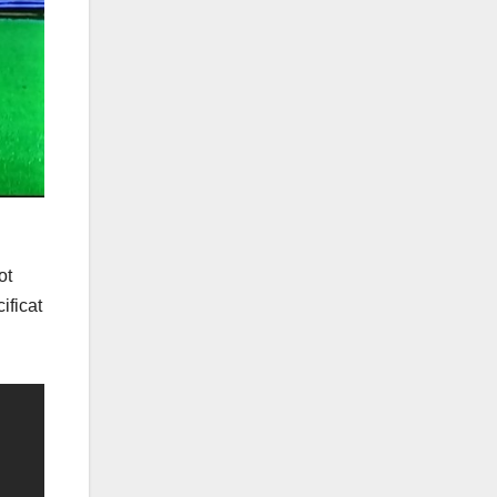
ot
ificat