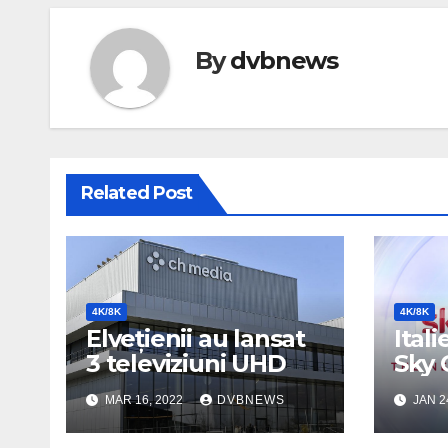
By
dvbnews
Related Post
4K/8K
4K/8K
Elvețienii au lansat
Itali
3 televiziuni UHD
Sky 
MAR 16, 2022
DVBNEWS
JAN 2