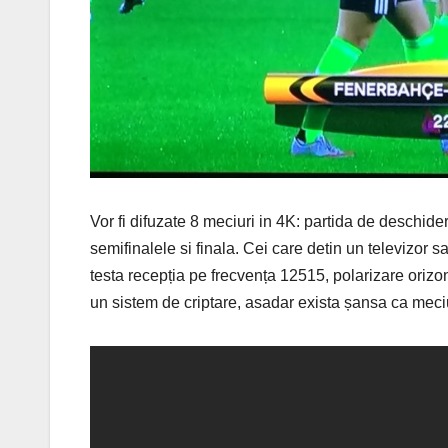
Vor fi difuzate 8 meciuri in 4K: partida de deschider
semifinalele si finala. Cei care detin un televizor s
testa recepția pe frecvența 12515, polarizare ori
un sistem de criptare, asadar exista șansa ca meciur