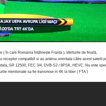
e ( în care Romania întâlnește Franța ), sferturile de finală,
au receptor compatibil si au antena orientata către acest satelit p
zontala, SR 12500, FEC 3/4, DVB-S2 / 8PSK, HEVC. Nu este spec
ile mentionate sa fie transmise in 4K la liber ( FTA )