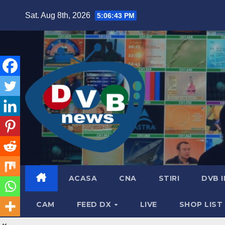
Skip
Sat. Aug 8th, 2026
5:06:45 PM
to
content
ACASA
CNA
STIRI
DVB 
CAM
FEED DX
LIVE
SHOP LIST