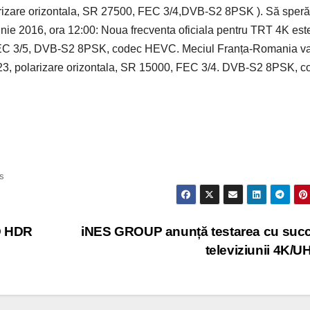
larizare orizontala, SR 27500, FEC 3/4,DVB-S2 8PSK ). Să sper
iunie 2016, ora 12:00: Noua frecventa oficiala pentru TRT 4K est
FEC 3/5, DVB-S2 8PSK, codec HEVC. Meciul Franța-Romania va 
2123, polarizare orizontala, SR 15000, FEC 3/4. DVB-S2 8PSK, c
s
HD HDR
iNES GROUP anunță testarea cu suc
televiziunii 4K/