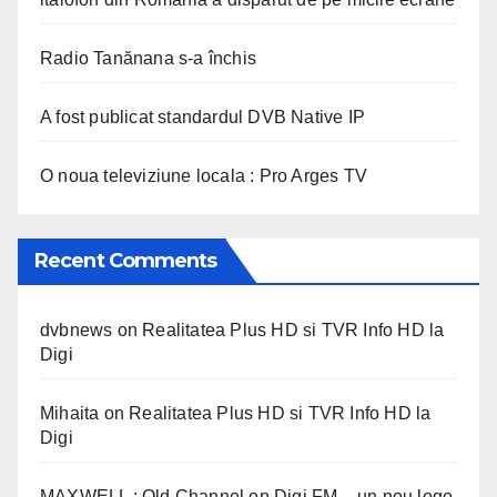
Radio Tanănana s-a închis
A fost publicat standardul DVB Native IP
O noua televiziune locala : Pro Arges TV
Recent Comments
dvbnews
on
Realitatea Plus HD si TVR Info HD la
Digi
Mihaita
on
Realitatea Plus HD si TVR Info HD la
Digi
MAXWELL : Old Channel
on
Digi FM – un nou logo