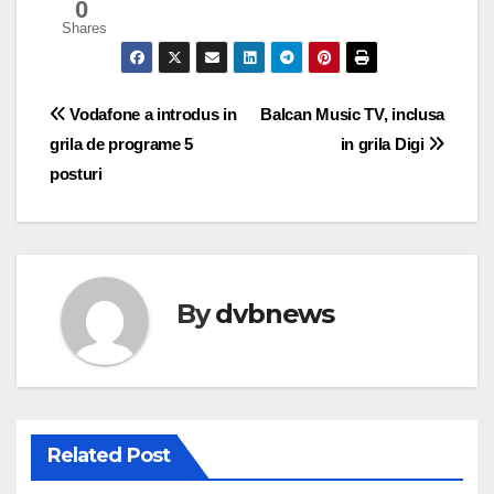
0
Shares
Post
Vodafone a introdus in
Balcan Music TV, inclusa
grila de programe 5
in grila Digi
navigation
posturi
By
dvbnews
Related Post