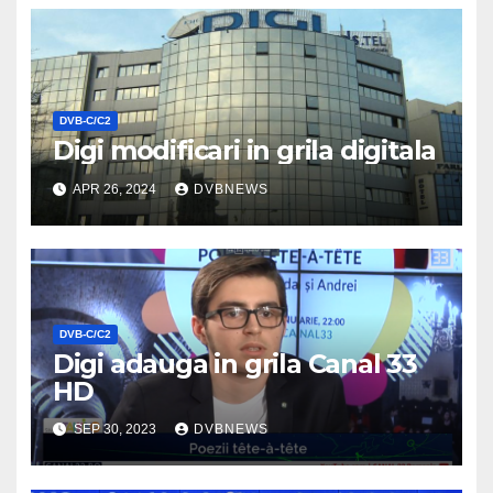
DVB-C/C2
Digi modificari in grila digitala
APR 26, 2024
DVBNEWS
DVB-C/C2
Digi adauga in grila Canal 33
HD
SEP 30, 2023
DVBNEWS