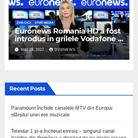
DVB-C/C2
STIRI MEDIA
Euronews Romania HD a fost
introdus in grilele Vodafone si
Orange
MAY 28, 2022
DVBNEWS
Recent Posts
Paramount închide canalele MTV din Europa:
sfârșitul unei ere muzicale
Telestar 1 și-a încheiat emisia – singurul canal
italofon din România a dispărut de pe micile ecrane