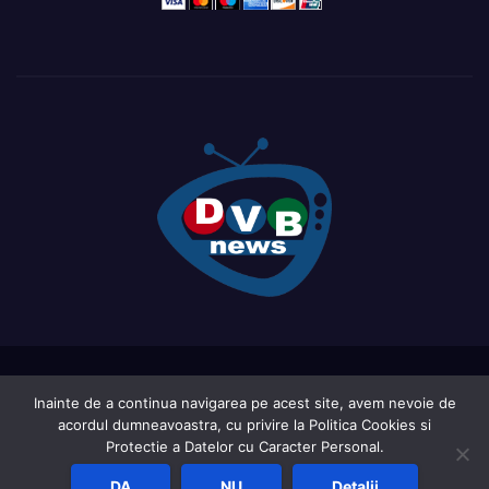
Proudly powered by WordPress
|
Theme: Newsup by
Themeansar
.
Inainte de a continua navigarea pe acest site, avem nevoie de
acordul dumneavoastra, cu privire la Politica Cookies si
Home
Acasa
Ce este DVB-ul?
LIVE TV ( in curs de actualizare )
Protectie a Datelor cu Caracter Personal.
Report an active frequency
Sat Shop List
DA
NU
Detalii