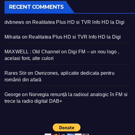
RECENT COMMENTS
dvbnews
on
Realitatea Plus HD si TVR Info HD la Digi
Mihaita
on
Realitatea Plus HD si TVR Info HD la Digi
MAXWELL : Old Channel
on
Digi FM – un nou logo ,
acelasi font, alte culori
Rares Stir
on
Ownzones, aplicatie dedicata pentru
românii din afară
George
on
Norvegia renunță la radioul analogic în FM si
trece la radio digital DAB+