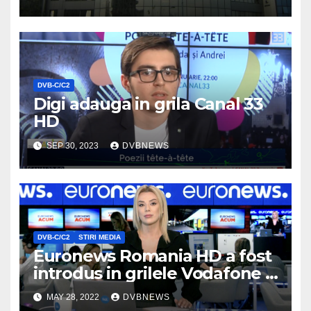
DVB-C/C2
Digi adauga in grila Canal 33
HD
SEP 30, 2023
DVBNEWS
DVB-C/C2
STIRI MEDIA
Euronews Romania HD a fost
introdus in grilele Vodafone si
Orange
MAY 28, 2022
DVBNEWS