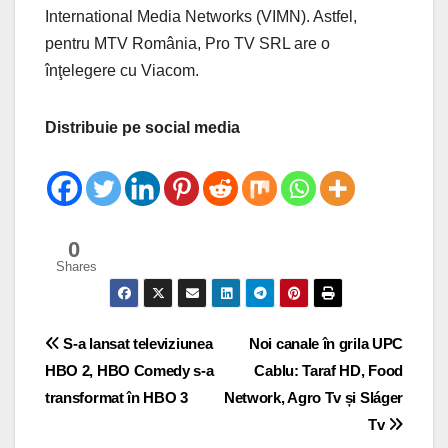
International Media Networks (VIMN). Astfel,
pentru MTV România, Pro TV SRL are o
înţelegere cu Viacom.
Distribuie pe social media
0
Shares
Post
S-a lansat televiziunea
Noi canale în grila UPC
HBO 2, HBO Comedy s-a
Cablu: Taraf HD, Food
navigation
transformat în HBO 3
Network, Agro Tv și Sláger
Tv