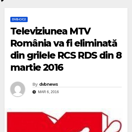
DVB-C/C2
Televiziunea MTV
România va fi eliminată
din grilele RCS RDS din 8
martie 2016
By
dvbnews
MAR 6, 2016