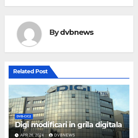
By
dvbnews
Related Post
DVB-C/C2
Digi modificari in grila digitala
APR 26, 2024
DVBNEWS