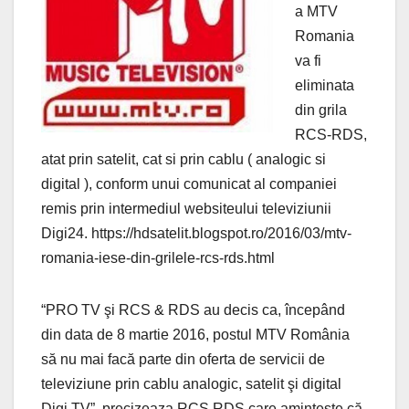
a MTV
Romania
va fi
eliminata
din grila
RCS-RDS,
atat prin satelit, cat si prin cablu ( analogic si
digital ), conform unui comunicat al companiei
remis prin intermediul websiteului televiziunii
Digi24. https://hdsatelit.blogspot.ro/2016/03/mtv-
romania-iese-din-grilele-rcs-rds.html
“PRO TV şi RCS & RDS au decis ca, începând
din data de 8 martie 2016, postul MTV România
să nu mai facă parte din oferta de servicii de
televiziune prin cablu analogic, satelit şi digital
Digi TV”, precizeaza RCS RDS care aminteste că